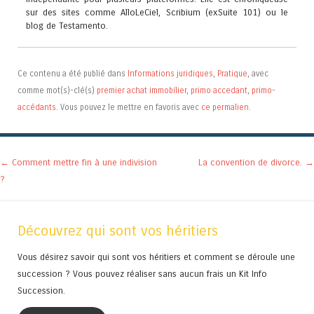
sur des sites comme AlloLeCiel, Scribium (exSuite 101) ou le
blog de Testamento.
Ce contenu a été publié dans
Informations juridiques
,
Pratique
, avec
comme mot(s)-clé(s)
premier achat immobilier
,
primo accedant
,
primo-
accédants
. Vous pouvez le mettre en favoris avec
ce permalien
.
Navigation des articles
←
Comment mettre fin à une indivision
La convention de divorce.
→
?
Découvrez qui sont vos héritiers
Vous désirez savoir qui sont vos héritiers et comment se déroule une
succession ? Vous pouvez réaliser sans aucun frais un Kit Info
Succession.