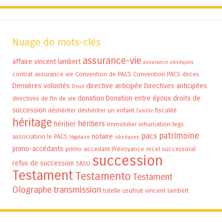
Nuage de mots-clés
assurance-vie
affaire vincent lambert
assurance obsèques
contrat assurance vie
Convention de PACS
Convention PACS
deces
Dernières volontés
directive anticipée
Directives anticipées
Deuil
donation
Donation entre époux
droits de
directives de fin de vie
succession
déshériter
déshériter un enfant
fiscalité
Famille
héritage
héritiers
héritier
immobilier
inhumation
legs
patrimoine
pacs
notaire
association
le PACS
légataire
obsèques
primo-accédants
primo accedant
Prévoyance
recel successoral
succession
refus de succession
SASU
Testament
Testamento
Testament
Olographe
transmission
tutelle
usufruit
vincent lambert