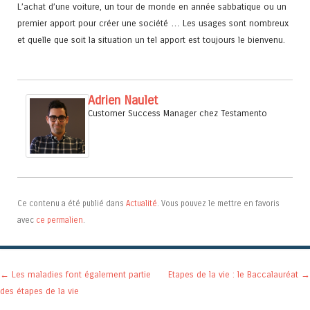
L’achat d’une voiture, un tour de monde en année sabbatique ou un
premier apport pour créer une société … Les usages sont nombreux
et quelle que soit la situation un tel apport est toujours le bienvenu.
Adrien Naulet
Customer Success Manager
chez
Testamento
Ce contenu a été publié dans
Actualité
. Vous pouvez le mettre en favoris
avec
ce permalien
.
Navigation des articles
←
Les maladies font également partie
Etapes de la vie : le Baccalauréat
→
des étapes de la vie