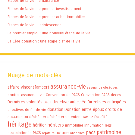
Etapes de la vie : la naissance
Etapes de la vie : le premier investissement
Étapes de la vie : le premier achat immobilier
Étapes de la vie : l’adolescence
Le premier emploi : une nouvelle étape de la vie
La 1ère donation : une étape clef de la vie
Nuage de mots-clés
assurance-vie
affaire vincent lambert
assurance obsèques
contrat assurance vie
Convention de PACS
Convention PACS
deces
Dernières volontés
directive anticipée
Directives anticipées
Deuil
donation
Donation entre époux
droits de
directives de fin de vie
succession
déshériter
déshériter un enfant
fiscalité
Famille
héritage
héritiers
héritier
immobilier
inhumation
legs
patrimoine
pacs
notaire
association
le PACS
légataire
obsèques