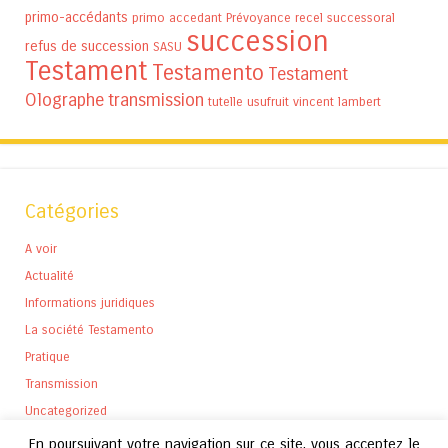
primo-accédants
primo accedant
Prévoyance
recel successoral
succession
refus de succession
SASU
Testament
Testamento
Testament
Olographe
transmission
tutelle
usufruit
vincent lambert
Catégories
A voir
Actualité
Informations juridiques
La société Testamento
Pratique
Transmission
Uncategorized
En poursuivant votre navigation sur ce site, vous acceptez le