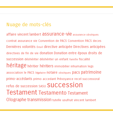
Nuage de mots-clés
assurance-vie
affaire vincent lambert
assurance obsèques
contrat assurance vie
Convention de PACS
Convention PACS
deces
Dernières volontés
directive anticipée
Directives anticipées
Deuil
donation
Donation entre époux
droits de
directives de fin de vie
succession
déshériter
déshériter un enfant
fiscalité
Famille
héritage
héritiers
héritier
immobilier
inhumation
legs
patrimoine
pacs
notaire
association
le PACS
légataire
obsèques
primo-accédants
primo accedant
Prévoyance
recel successoral
succession
refus de succession
SASU
Testament
Testamento
Testament
Olographe
transmission
tutelle
usufruit
vincent lambert