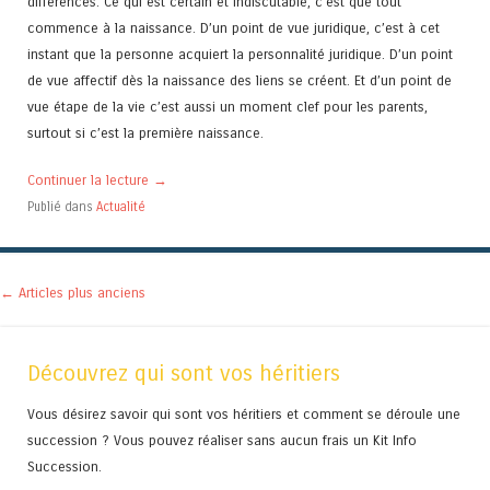
différences. Ce qui est certain et indiscutable, c’est que tout
commence à la naissance. D’un point de vue juridique, c’est à cet
instant que la personne acquiert la personnalité juridique. D’un point
de vue affectif dès la naissance des liens se créent. Et d’un point de
vue étape de la vie c’est aussi un moment clef pour les parents,
surtout si c’est la première naissance.
Continuer la lecture
→
Publié dans
Actualité
Navigation des articles
←
Articles plus anciens
Découvrez qui sont vos héritiers
Vous désirez savoir qui sont vos héritiers et comment se déroule une
succession ? Vous pouvez réaliser sans aucun frais un Kit Info
Succession.