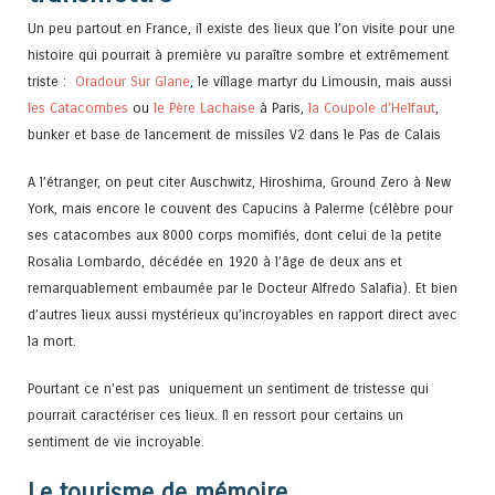
Un peu partout en France, il existe des lieux que l’on visite pour une
histoire qui pourrait à première vu paraître sombre et extrêmement
triste :
Oradour Sur Glane
, le village martyr du Limousin, mais aussi
les Catacombes
ou
le Père Lachaise
à Paris,
la Coupole d’Helfaut
,
bunker et base de lancement de missiles V2 dans le Pas de Calais
A l’étranger, on peut citer Auschwitz, Hiroshima, Ground Zero à New
York, mais encore le couvent des Capucins à Palerme (célèbre pour
ses catacombes aux 8000 corps momifiés, dont celui de la petite
Rosalia Lombardo, décédée en 1920 à l’âge de deux ans et
remarquablement embaumée par le Docteur Alfredo Salafia). Et bien
d’autres lieux aussi mystérieux qu’incroyables en rapport direct avec
la mort.
Pourtant ce n’est pas uniquement un sentiment de tristesse qui
pourrait caractériser ces lieux. Il en ressort pour certains un
sentiment de vie incroyable.
Le tourisme de mémoire