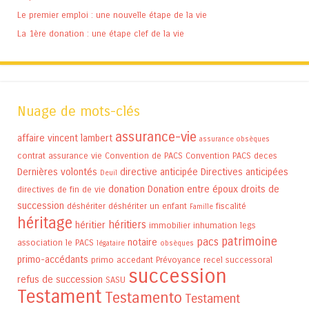
Le premier emploi : une nouvelle étape de la vie
La 1ère donation : une étape clef de la vie
Nuage de mots-clés
assurance-vie
affaire vincent lambert
assurance obsèques
contrat assurance vie
Convention de PACS
Convention PACS
deces
Dernières volontés
directive anticipée
Directives anticipées
Deuil
donation
Donation entre époux
droits de
directives de fin de vie
succession
déshériter
déshériter un enfant
fiscalité
Famille
héritage
héritiers
héritier
immobilier
inhumation
legs
patrimoine
pacs
notaire
association
le PACS
légataire
obsèques
primo-accédants
primo accedant
Prévoyance
recel successoral
succession
refus de succession
SASU
Testament
Testamento
Testament