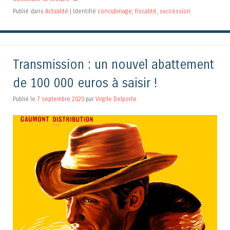
Publié dans
Actualité
|
Identifié
concubinage
,
fiscalité
,
succession
Transmission : un nouvel abattement
de 100 000 euros à saisir !
Publié le
7 septembre 2020
par
Virgile Delporte