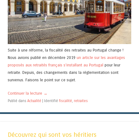
Suite à une réforme, la fiscalité des retraites au Portugal change !
Nous avions publié en décembre 2019
un article sur les avantages
proposés aux retraités français s’installant au Portugal
pour leur
retraite. Depuis, des changements dans la réglementation sont
survenus. Faisons le point sur ce sujet.
Continuer la lecture
→
Publié dans
Actualité
|
Identifié
fiscalité
,
retraites
Découvrez qui sont vos héritiers