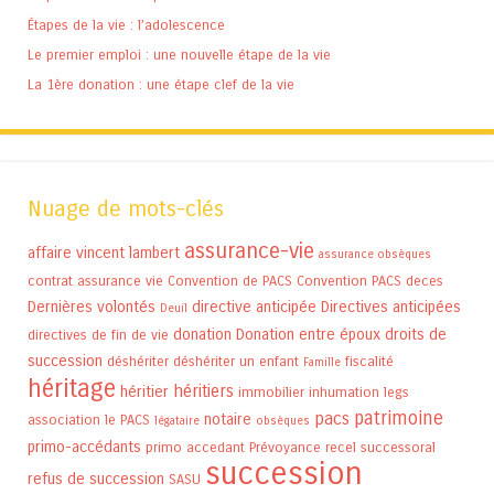
Étapes de la vie : l’adolescence
Le premier emploi : une nouvelle étape de la vie
La 1ère donation : une étape clef de la vie
Nuage de mots-clés
assurance-vie
affaire vincent lambert
assurance obsèques
contrat assurance vie
Convention de PACS
Convention PACS
deces
Dernières volontés
directive anticipée
Directives anticipées
Deuil
donation
Donation entre époux
droits de
directives de fin de vie
succession
déshériter
déshériter un enfant
fiscalité
Famille
héritage
héritiers
héritier
immobilier
inhumation
legs
patrimoine
pacs
notaire
association
le PACS
légataire
obsèques
primo-accédants
primo accedant
Prévoyance
recel successoral
succession
refus de succession
SASU