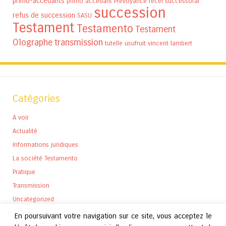
primo-accédants
primo accedant
Prévoyance
recel successoral
succession
refus de succession
SASU
Testament
Testamento
Testament
Olographe
transmission
tutelle
usufruit
vincent lambert
Catégories
A voir
Actualité
Informations juridiques
La société Testamento
Pratique
Transmission
Uncategorized
En poursuivant votre navigation sur ce site, vous acceptez le