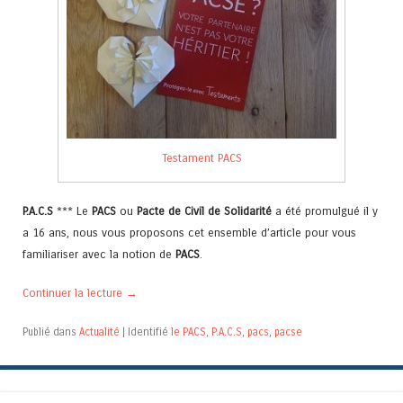
Testament PACS
P.A.C.S
*** Le
PACS
ou
Pacte de Civil de Solidarité
a été promulgué il y
a 16 ans, nous vous proposons cet ensemble d’article pour vous
familiariser avec la notion de
PACS
.
Continuer la lecture
→
Publié dans
Actualité
|
Identifié
le PACS
,
P.A.C.S
,
pacs
,
pacse