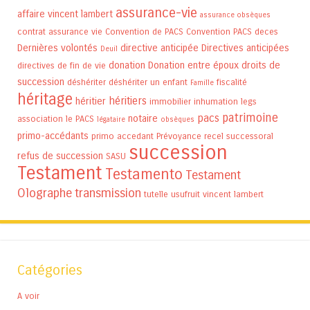
assurance-vie
affaire vincent lambert
assurance obsèques
contrat assurance vie
Convention de PACS
Convention PACS
deces
Dernières volontés
directive anticipée
Directives anticipées
Deuil
donation
Donation entre époux
droits de
directives de fin de vie
succession
déshériter
déshériter un enfant
fiscalité
Famille
héritage
héritiers
héritier
immobilier
inhumation
legs
patrimoine
pacs
notaire
association
le PACS
légataire
obsèques
primo-accédants
primo accedant
Prévoyance
recel successoral
succession
refus de succession
SASU
Testament
Testamento
Testament
Olographe
transmission
tutelle
usufruit
vincent lambert
Catégories
A voir