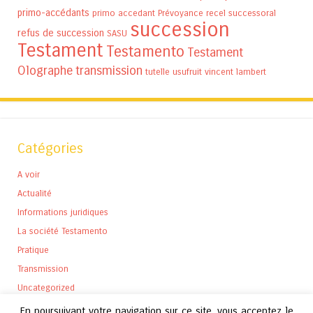
primo-accédants
primo accedant
Prévoyance
recel successoral
succession
refus de succession
SASU
Testament
Testamento
Testament
Olographe
transmission
tutelle
usufruit
vincent lambert
Catégories
A voir
Actualité
Informations juridiques
La société Testamento
Pratique
Transmission
Uncategorized
En poursuivant votre navigation sur ce site, vous acceptez le