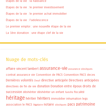
Etapes de la vie : la naissance
Etapes de la vie : le premier investissement
Étapes de la vie : le premier achat immobilier
Étapes de la vie : l’adolescence
Le premier emploi : une nouvelle étape de la vie
La 1ère donation : une étape clef de la vie
Nuage de mots-clés
assurance-vie
affaire vincent lambert
assurance obsèques
contrat assurance vie
Convention de PACS
Convention PACS
deces
Dernières volontés
directive anticipée
Directives anticipées
Deuil
donation
Donation entre époux
droits de
directives de fin de vie
succession
déshériter
déshériter un enfant
fiscalité
Famille
héritage
héritiers
héritier
immobilier
inhumation
legs
patrimoine
pacs
notaire
association
le PACS
légataire
obsèques