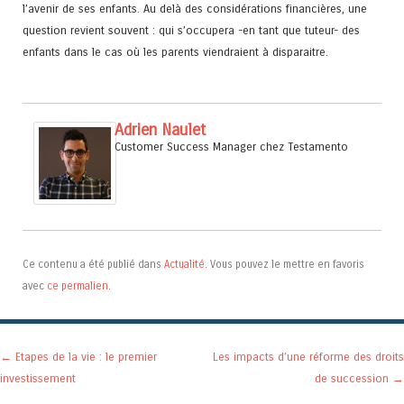
l’avenir de ses enfants. Au delà des considérations financières, une
question revient souvent : qui s’occupera -en tant que tuteur- des
enfants dans le cas où les parents viendraient à disparaitre.
Adrien Naulet
Customer Success Manager
chez
Testamento
Ce contenu a été publié dans
Actualité
. Vous pouvez le mettre en favoris
avec
ce permalien
.
Navigation des articles
←
Etapes de la vie : le premier
Les impacts d’une réforme des droits
investissement
de succession
→