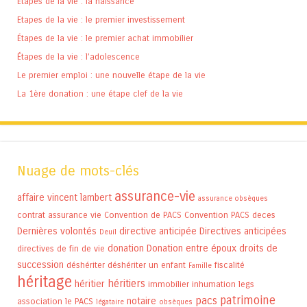
Etapes de la vie : la naissance
Etapes de la vie : le premier investissement
Étapes de la vie : le premier achat immobilier
Étapes de la vie : l’adolescence
Le premier emploi : une nouvelle étape de la vie
La 1ère donation : une étape clef de la vie
Nuage de mots-clés
assurance-vie
affaire vincent lambert
assurance obsèques
contrat assurance vie
Convention de PACS
Convention PACS
deces
Dernières volontés
directive anticipée
Directives anticipées
Deuil
donation
Donation entre époux
droits de
directives de fin de vie
succession
déshériter
déshériter un enfant
fiscalité
Famille
héritage
héritiers
héritier
immobilier
inhumation
legs
patrimoine
pacs
notaire
association
le PACS
légataire
obsèques