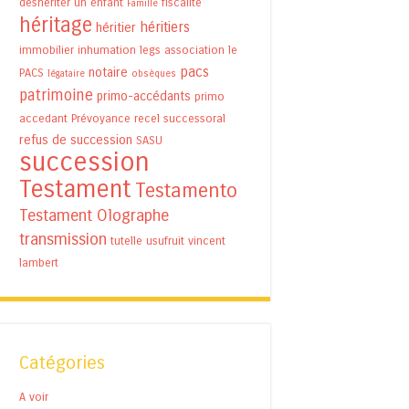
déshériter un enfant
fiscalité
Famille
héritage
héritiers
héritier
immobilier
inhumation
legs association
le
pacs
notaire
PACS
légataire
obsèques
patrimoine
primo-accédants
primo
accedant
Prévoyance
recel successoral
refus de succession
SASU
succession
Testament
Testamento
Testament Olographe
transmission
tutelle
usufruit
vincent
lambert
Catégories
A voir