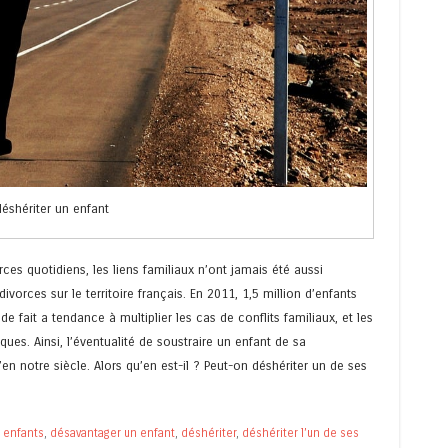
déshériter un enfant
ces quotidiens, les liens familiaux n’ont jamais été aussi
orces sur le territoire français. En 2011, 1,5 million d’enfants
e fait a tendance à multiplier les cas de conflits familiaux, et les
iques. Ainsi, l’éventualité de soustraire un enfant de sa
en notre siècle. Alors qu’en est-il ? Peut-on déshériter un de ses
 enfants
,
désavantager un enfant
,
déshériter
,
déshériter l’un de ses