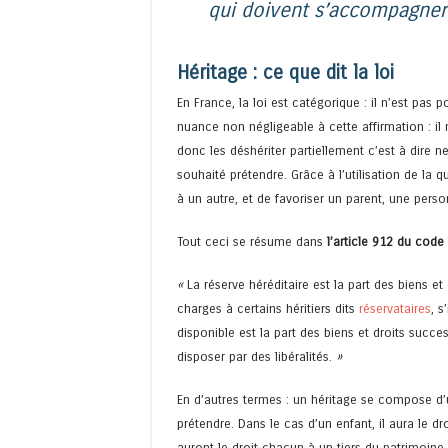
qui doivent s’accompagner
Héritage : ce que dit la loi
En France, la loi est catégorique : il n’est pas 
nuance non négligeable à cette affirmation : il
donc les déshériter partiellement c’est à dire ne
souhaité prétendre. Grâce à l’utilisation de la q
à un autre, et de favoriser un parent, une perso
Tout ceci se résume dans
l’article 912 du code 
«
La réserve héréditaire est la part des biens e
charges à certains héritiers dits
réservataires
, s
disponible est la part des biens et droits succe
disposer par des libéralités.
»
En d’autres termes : un héritage se compose d
prétendre. Dans le cas d’un enfant, il aura le dr
auront le droit chacun à un tiers du patrimoine.