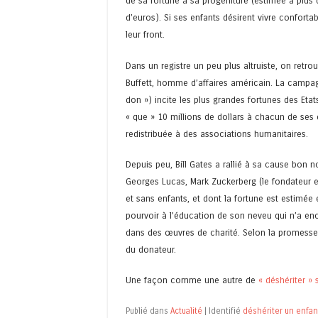
de sa fortune à sa progéniture (estimée à plus d
d’euros). Si ses enfants désirent vivre confortab
leur front.
Dans un registre un peu plus altruiste, on retr
Buffett, homme d’affaires américain. La campag
don ») incite les plus grandes fortunes des Etats
« que » 10 millions de dollars à chacun de ses 
redistribuée à des associations humanitaires.
Depuis peu, Bill Gates a rallié à sa cause bon 
Georges Lucas, Mark Zuckerberg (le fondateur 
et sans enfants, et dont la fortune est estimée 
pourvoir à l’éducation de son neveu qui n’a enco
dans des œuvres de charité. Selon la promesse, 
du donateur.
Une façon comme une autre de
« déshériter » 
Publié dans
Actualité
|
Identifié
déshériter un enfan