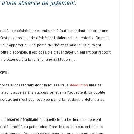
 d’une absence de jugement.
possible de déshériter ses enfants. Il faut cependant apporter une
 n’est pas possible de déshériter
totalement
ses enfants. On peut
 leur apporter qu’une partie de l’héritage auquel ils auraient
uotité disponible, il est possible d’avantager un enfant par rapport
nne extérieure à la famille, une institution …
civil
:
t droits successoraux dont la loi assure la
dévolution
libre de
’ils sont appelés à la succession et s’ils l’acceptent. La quotité
ssoraux qui n’est pas réservée par la loi et dont le défunt a pu
’une
réserve héréditaire
à laquelle le ou les héritiers peuvent
oit à la moitié du patrimoine. Dans le cas de deux enfants, ils
 Trois enfants (ou plus) se partageront, au minimum, les trois