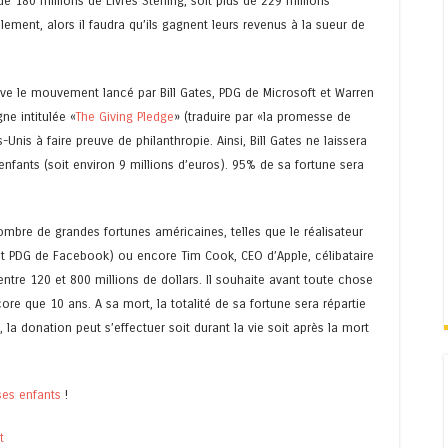
e 180 millions de Livres Sterling, soit plus de 229 millions
lement, alors il faudra qu’ils gagnent leurs revenus à la sueur de
ouve le mouvement lancé par Bill Gates, PDG de Microsoft et Warren
ne intitulée «
The Giving Pledge
» (traduire par «la promesse de
-Unis à faire preuve de philanthropie. Ainsi, Bill Gates ne laissera
enfants (soit environ 9 millions d’euros). 95% de sa fortune sera
nombre de grandes fortunes américaines, telles que le réalisateur
et PDG de Facebook) ou encore Tim Cook, CEO d’Apple, célibataire
entre 120 et 800 millions de dollars. Il souhaite avant toute chose
re que 10 ans. A sa mort, la totalité de sa fortune sera répartie
la donation peut s’effectuer soit durant la vie soit après la mort
ses enfants
!
t