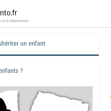
Aller au contenu
Menu
nto.fr
n et la transmission
shériter un enfant
enfants ?