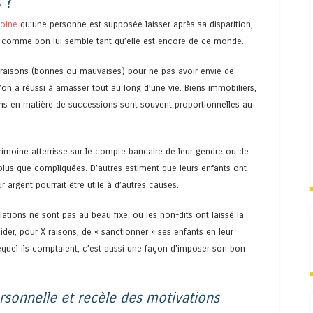
 ?
moine
qu’une personne est supposée laisser après sa disparition,
 comme bon lui semble tant qu’elle est encore de ce monde.
raisons (bonnes ou mauvaises) pour ne pas avoir envie de
l’on a réussi à amasser tout au long d’une vie. Biens immobiliers,
tions en matière de successions sont souvent proportionnelles au
rimoine atterrisse sur le compte bancaire de leur gendre ou de
é plus que compliquées. D’autres estiment que leurs enfants ont
 argent pourrait être utile à d’autres causes.
elations ne sont pas au beau fixe, où les non-dits ont laissé la
cider, pour X raisons, de « sanctionner » ses enfants en leur
 lequel ils comptaient, c’est aussi une façon d’imposer son bon
sonnelle et recèle des motivations