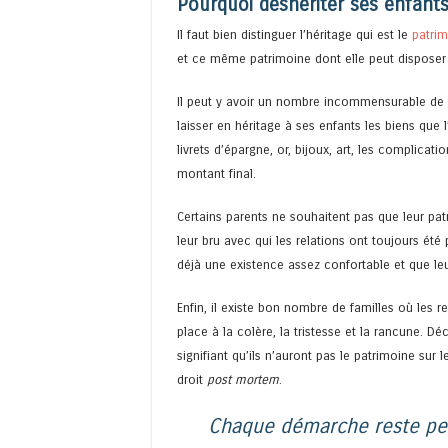
Pourquoi déshériter ses enfants
Il faut bien distinguer l’héritage qui est le
patri
et ce même patrimoine dont elle peut disposer
Il peut y avoir un nombre incommensurable de 
laisser en héritage à ses enfants les biens que 
livrets d’épargne, or, bijoux, art, les complica
montant final.
Certains parents ne souhaitent pas que leur pat
leur bru avec qui les relations ont toujours ét
déjà une existence assez confortable et que leur
Enfin, il existe bon nombre de familles où les r
place à la colère, la tristesse et la rancune. Dé
signifiant qu’ils n’auront pas le patrimoine sur
droit
post mortem
.
Chaque démarche reste per