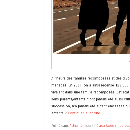
A l’heure des familles recomposées et des divor
menacés. En 2014, on a ainsi recensé 123 500 div
vivaient dans une famille recomposée. Cet état d
liens parents/enfants n’ont jamais été aussi crit
succession, n’a jamais été autant envisagée qu’
enfants ?
Continuer la lecture
→
Publié dans
Actualité
|
Identifié
avantager un de ses