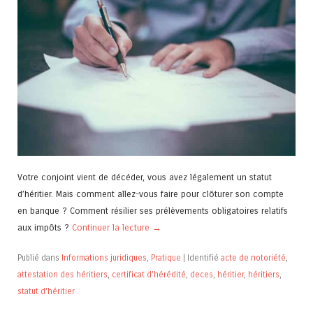
Votre conjoint vient de décéder, vous avez légalement un statut
d’héritier. Mais comment allez-vous faire pour clôturer son compte
en banque ? Comment résilier ses prélèvements obligatoires relatifs
aux impôts ?
Continuer la lecture
→
Publié dans
Informations juridiques
,
Pratique
|
Identifié
acte de notoriété
,
attestation des héritiers
,
certificat d'hérédité
,
deces
,
héritier
,
héritiers
,
statut d'héritier