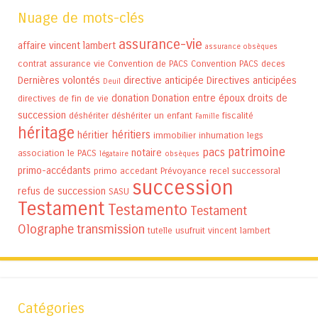
Nuage de mots-clés
assurance-vie
affaire vincent lambert
assurance obsèques
contrat assurance vie
Convention de PACS
Convention PACS
deces
Dernières volontés
directive anticipée
Directives anticipées
Deuil
donation
Donation entre époux
droits de
directives de fin de vie
succession
déshériter
déshériter un enfant
fiscalité
Famille
héritage
héritiers
héritier
immobilier
inhumation
legs
patrimoine
pacs
notaire
association
le PACS
légataire
obsèques
primo-accédants
primo accedant
Prévoyance
recel successoral
succession
refus de succession
SASU
Testament
Testamento
Testament
Olographe
transmission
tutelle
usufruit
vincent lambert
Catégories