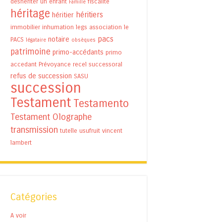
déshériter un enfant
fiscalité
Famille
héritage
héritiers
héritier
immobilier
inhumation
legs association
le
pacs
notaire
PACS
légataire
obsèques
patrimoine
primo-accédants
primo
accedant
Prévoyance
recel successoral
refus de succession
SASU
succession
Testament
Testamento
Testament Olographe
transmission
tutelle
usufruit
vincent
lambert
Catégories
A voir