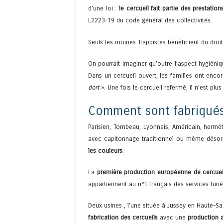
d’une loi :
le cercueil fait partie des prestation
L2223-19 du code général des collectivités.
Seuls les moines Trappistes bénéficient du droi
On pourrait imaginer qu’outre l’aspect hygiéniqu
Dans un cercueil ouvert, les familles ont enc
dort
». Une fois le cercueil refermé, il n’est pl
Comment sont fabriqués 
Parisien, Tombeau, Lyonnais, Américain, hermé
avec capitonnage traditionnel ou même désor
les couleurs
.
La
première production européenne de cercuei
appartiennent au n°1 français des services funér
Deux usines , l’une située à Jussey en Haute-Saôn
fabrication des cercueils
avec une
production a