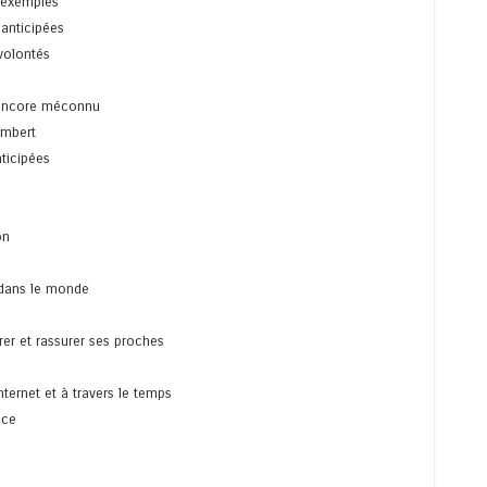
s exemples
s anticipées
volontés
 encore méconnu
Lambert
nticipées
on
 dans le monde
urer et rassurer ses proches
nternet et à travers le temps
nce