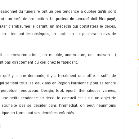
fessionnel du funéraire ont un peu tendance à oublier qu’ils sont
porte un coût de production. Un
porteur de cercueil doit être payé
,
rger d’embaumer le défunt, un médecin qui constatera le décès,
 en attendant les obsèques, un quotidien qui publiera un avis de
uit de consommation ( un meuble, une voiture, une maison ! )
t pas directement du ciel chez le fabricant.
qu’il y a une demande, il y a forcément une offre. Il suffit de
ui se tient tous les deux ans en Région Parisienne pour se rendre
erpétuel renouveau. Design, look épuré, thématiques variées,
 une petite tendance art-déco, le cercueil est aussi un objet de
ne souhaite pas se décider dans l’immédiat, on peut néanmoins
étique en formulant ses dernières volontés.
: