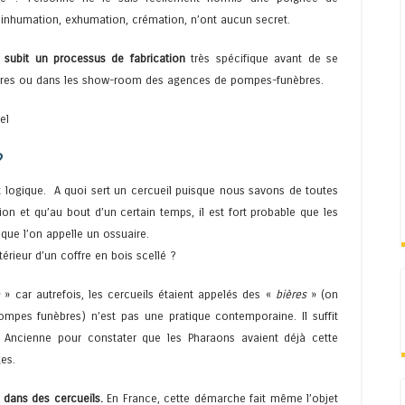
inhumation, exhumation, crémation, n’ont aucun secret.
l subit un processus de fabrication
très spécifique avant de se
raires ou dans les show-room des agences de pompes-funèbres.
el
?
t logique. A quoi sert un cercueil puisque nous savons de toutes
n et qu’au bout d’un certain temps, il est fort probable que les
 que l’on appelle un ossuaire.
térieur d’un coffre en bois scellé ?
e
» car autrefois, les cercueils étaient appelés des «
bières
» (on
ompes funèbres) n’est pas une pratique contemporaine. Il suffit
te Ancienne pour constater que les Pharaons avaient déjà cette
es.
 dans des cercueils.
En France, cette démarche fait même l’objet