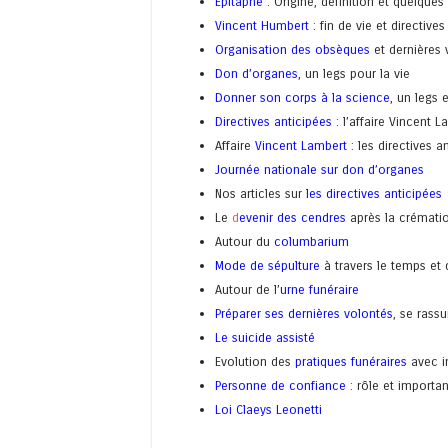
Epitaphe
: Origine, définition et quelque
Vincent Humbert
: fin de vie et directive
Organisation des obsèques
et dernières 
Don d’organes
, un legs pour la vie
Donner son corps à la science
, un legs
Directives anticipées
: l’affaire Vincent 
Affaire
Vincent Lambert
: les directives a
Journée nationale sur don d’organes
Nos articles sur
les directives anticipées
Le
d
evenir des cendres
après la crémati
Autour du
columbarium
Mode de sépulture
à travers le temps et
Autour de l’
urne funéraire
Préparer ses dernières volontés
, se rass
Le suicide assisté
Evolution des
pratiques funéraires
avec i
Personne de confiance
: rôle et importa
Loi Claeys Leonetti