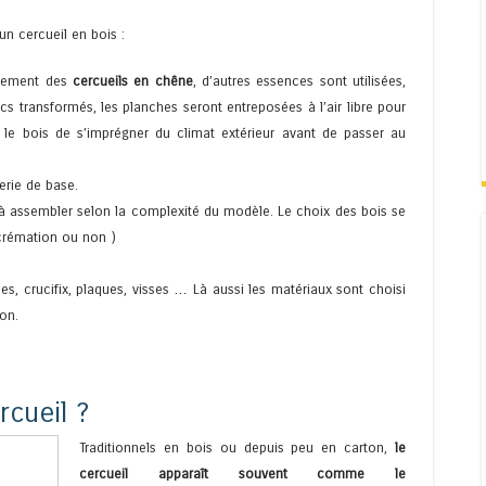
un cercueil en bois :
mplement des
cercueils en chêne
, d’autres essences sont utilisées,
s transformés, les planches seront entreposées à l’air libre pour
le bois de s’imprégner du climat extérieur avant de passer au
erie de base.
s à assembler selon la complexité du modèle. Le choix des bois se
crémation ou non )
ées, crucifix, plaques, visses … Là aussi les matériaux sont choisi
on.
rcueil ?
Traditionnels en bois ou depuis peu en carton,
le
cercueil apparaît souvent comme le