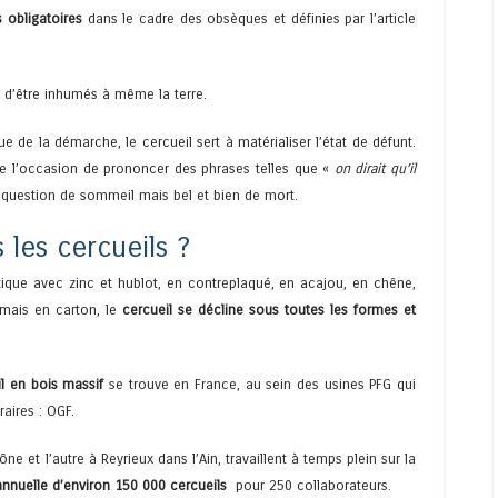
s obligatoires
dans le cadre des obsèques et définies par l’article
t d’être inhumés à même la terre.
e de la démarche, le cercueil sert à matérialiser l’état de défunt.
ore l’occasion de prononcer des phrases telles que «
on dirait qu’il
us question de sommeil mais bel et bien de mort.
les cercueils ?
tique avec zinc et hublot, en contreplaqué, en acajou, en chêne,
mais en carton, le
cercueil se décline sous toutes les formes et
l en bois massif
se trouve en France, au sein des usines PFG qui
aires : OGF.
e et l’autre à Reyrieux dans l’Ain, travaillent à temps plein sur la
nnuelle d’environ 150 000 cercueils
pour 250 collaborateurs.