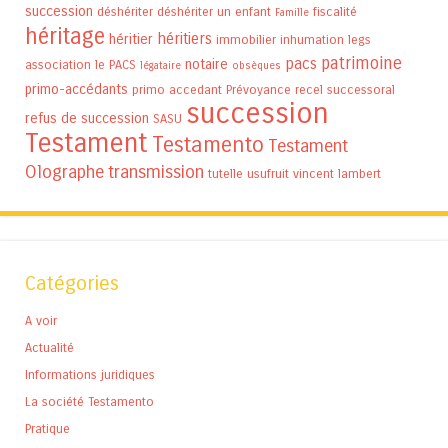
succession
déshériter
déshériter un enfant
fiscalité
Famille
héritage
héritiers
héritier
immobilier
inhumation
legs
patrimoine
pacs
notaire
association
le PACS
légataire
obsèques
primo-accédants
primo accedant
Prévoyance
recel successoral
succession
refus de succession
SASU
Testament
Testamento
Testament
Olographe
transmission
tutelle
usufruit
vincent lambert
Catégories
A voir
Actualité
Informations juridiques
La société Testamento
Pratique