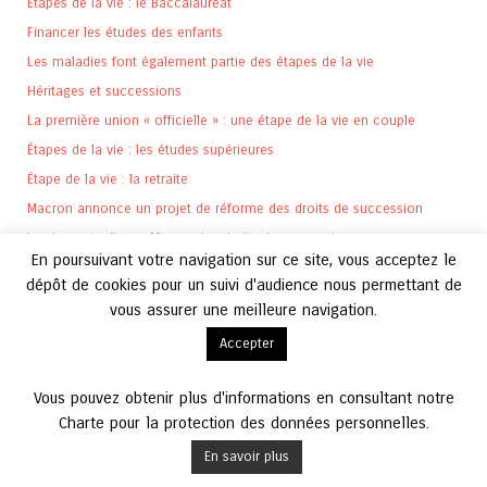
Etapes de la vie : le Baccalauréat
Financer les études des enfants
Les maladies font également partie des étapes de la vie
Héritages et successions
La première union « officielle » : une étape de la vie en couple
Étapes de la vie : les études supérieures
Étape de la vie : la retraite
Macron annonce un projet de réforme des droits de succession
Les impacts d’une réforme des droits de succession
En poursuivant votre navigation sur ce site, vous acceptez le
Etapes de la vie : la naissance
dépôt de cookies pour un suivi d'audience nous permettant de
Etapes de la vie : le premier investissement
vous assurer une meilleure navigation.
Étapes de la vie : le premier achat immobilier
Accepter
Étapes de la vie : l’adolescence
Le premier emploi : une nouvelle étape de la vie
Vous pouvez obtenir plus d'informations en consultant notre
La 1ère donation : une étape clef de la vie
Charte pour la protection des données personnelles.
En savoir plus