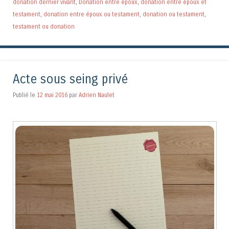
donation dernier vivant
,
Donation entre époux
,
donation entre époux et
testament
,
donation entre époux ou testament
,
donation ou testament
,
testament ou donation
Acte sous seing privé
Publié le
12 mai 2016
par
Adrien Naulet