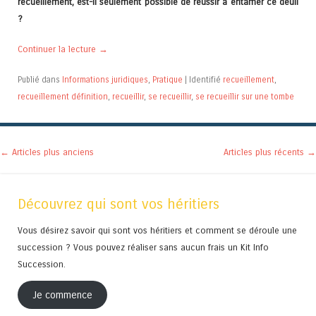
recueillement, est-il seulement possible de réussir à entamer ce deuil
?
Continuer la lecture
→
Publié dans
Informations juridiques
,
Pratique
|
Identifié
recueillement
,
recueillement définition
,
recueillir
,
se recueillir
,
se recueillir sur une tombe
Navigation des articles
←
Articles plus anciens
Articles plus récents
→
Découvrez qui sont vos héritiers
Vous désirez savoir qui sont vos héritiers et comment se déroule une
succession ? Vous pouvez réaliser sans aucun frais un Kit Info
Succession.
Je commence