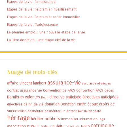
Etapes de la vie : la naissance
Etapes de la vie : le premier investissement
Étapes de la vie : le premier achat immobilier
Étapes de la vie : l’adolescence
Le premier emploi : une nouvelle étape de la vie
La 1ère donation : une étape clef de la vie
Nuage de mots-clés
assurance-vie
affaire vincent lambert
assurance obsèques
contrat assurance vie
Convention de PACS
Convention PACS
deces
Dernières volontés
directive anticipée
Directives anticipées
Deuil
donation
Donation entre époux
droits de
directives de fin de vie
succession
déshériter
déshériter un enfant
fiscalité
Famille
héritage
héritiers
héritier
immobilier
inhumation
legs
patrimoine
pacs
notaire
association
le PACS
légataire
obsèques