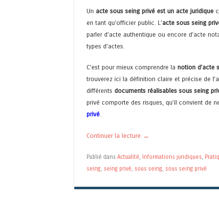
Un
acte sous seing privé est un acte juridique
ca
en tant qu’officier public. L’
acte sous seing priv
parler d’acte authentique ou encore d’acte notari
types d’actes.
C’est pour mieux comprendre la
notion d’acte 
trouverez ici la définition claire et précise de
différents
documents réalisables sous seing pri
privé comporte des risques, qu’il convient de n
privé
.
Continuer la lecture
→
Publié dans
Actualité
,
Informations juridiques
,
Prati
seing
,
seing privé
,
sous seing
,
sous seing privé