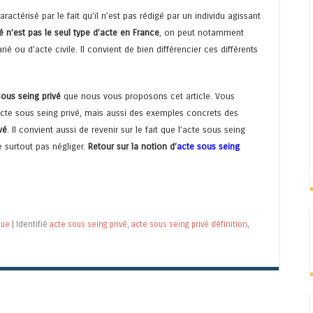
ractérisé par le fait qu’il n’est pas rédigé par un individu agissant
é n’est pas le seul type d’acte en France
, on peut notamment
é ou d’acte civile. Il convient de bien différencier ces différents
sous seing privé
que nous vous proposons cet article. Vous
 l’acte sous seing privé, mais aussi des exemples concrets des
vé
. Il convient aussi de revenir sur le fait que l’acte sous seing
e surtout pas négliger.
Retour sur la notion d’
acte sous seing
que
|
Identifié
acte sous seing privé
,
acte sous seing privé définition
,