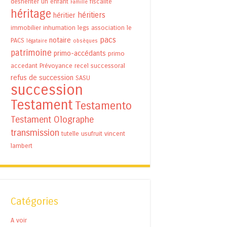
déshériter un enfant
fiscalité
Famille
héritage
héritiers
héritier
immobilier
inhumation
legs association
le
pacs
notaire
PACS
légataire
obsèques
patrimoine
primo-accédants
primo
accedant
Prévoyance
recel successoral
refus de succession
SASU
succession
Testament
Testamento
Testament Olographe
transmission
tutelle
usufruit
vincent
lambert
Catégories
A voir