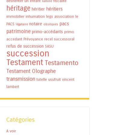
déshériter un enfant
fiscalité
Famille
héritage
héritiers
héritier
immobilier
inhumation
legs association
le
pacs
notaire
PACS
légataire
obsèques
patrimoine
primo-accédants
primo
accedant
Prévoyance
recel successoral
refus de succession
SASU
succession
Testament
Testamento
Testament Olographe
transmission
tutelle
usufruit
vincent
lambert
Catégories
A voir