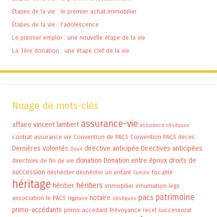
Étapes de la vie : le premier achat immobilier
Étapes de la vie : l’adolescence
Le premier emploi : une nouvelle étape de la vie
La 1ère donation : une étape clef de la vie
Nuage de mots-clés
assurance-vie
affaire vincent lambert
assurance obsèques
contrat assurance vie
Convention de PACS
Convention PACS
deces
Dernières volontés
directive anticipée
Directives anticipées
Deuil
donation
Donation entre époux
droits de
directives de fin de vie
succession
déshériter
déshériter un enfant
fiscalité
Famille
héritage
héritiers
héritier
immobilier
inhumation
legs
patrimoine
pacs
notaire
association
le PACS
légataire
obsèques
primo-accédants
primo accedant
Prévoyance
recel successoral