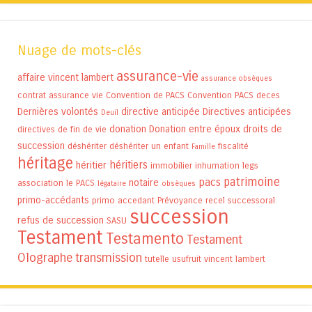
Nuage de mots-clés
assurance-vie
affaire vincent lambert
assurance obsèques
contrat assurance vie
Convention de PACS
Convention PACS
deces
Dernières volontés
directive anticipée
Directives anticipées
Deuil
donation
Donation entre époux
droits de
directives de fin de vie
succession
déshériter
déshériter un enfant
fiscalité
Famille
héritage
héritiers
héritier
immobilier
inhumation
legs
patrimoine
pacs
notaire
association
le PACS
légataire
obsèques
primo-accédants
primo accedant
Prévoyance
recel successoral
succession
refus de succession
SASU
Testament
Testamento
Testament
Olographe
transmission
tutelle
usufruit
vincent lambert