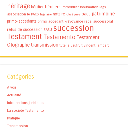
héritage
héritiers
héritier
immobilier
inhumation
legs
patrimoine
pacs
notaire
association
le PACS
légataire
obsèques
primo-accédants
primo accedant
Prévoyance
recel successoral
succession
refus de succession
SASU
Testament
Testamento
Testament
Olographe
transmission
tutelle
usufruit
vincent lambert
Catégories
A voir
Actualité
Informations juridiques
La société Testamento
Pratique
Transmission