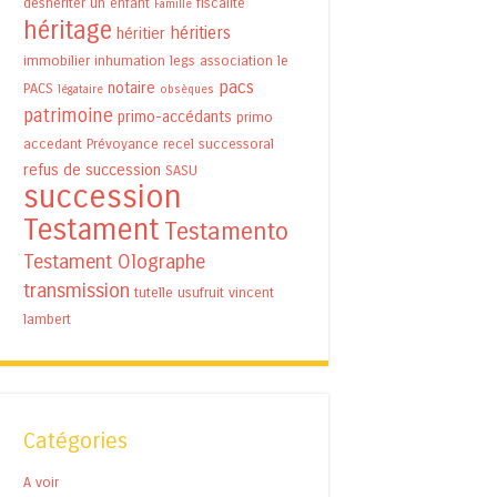
déshériter un enfant
fiscalité
Famille
héritage
héritiers
héritier
immobilier
inhumation
legs association
le
pacs
notaire
PACS
légataire
obsèques
patrimoine
primo-accédants
primo
accedant
Prévoyance
recel successoral
refus de succession
SASU
succession
Testament
Testamento
Testament Olographe
transmission
tutelle
usufruit
vincent
lambert
Catégories
A voir