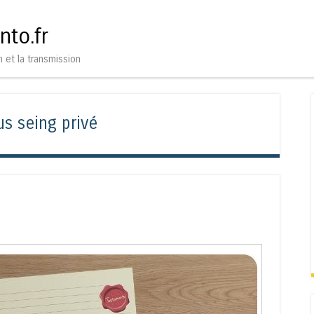
Aller au contenu
Menu
nto.fr
n et la transmission
us seing privé