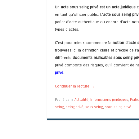
Un
acte sous seing privé est un acte juridique
ca
en tant qu’officier public. L’
acte sous seing priv
parler d’acte authentique ou encore d’acte notari
types d’actes.
C’est pour mieux comprendre la
notion d’acte 
trouverez ici la définition claire et précise de
différents
documents réalisables sous seing pri
privé comporte des risques, qu’il convient de n
privé
.
Continuer la lecture
→
Publié dans
Actualité
,
Informations juridiques
,
Prati
seing
,
seing privé
,
sous seing
,
sous seing privé