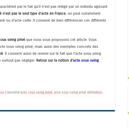
ractérisé par le fait qu’il n’est pas rédigé par un individu agissant
é n’est pas le seul type d’acte en France
, on peut notamment
é ou d’acte civile. Il convient de bien différencier ces différents
sous seing privé
que nous vous proposons cet article. Vous
 l’acte sous seing privé, mais aussi des exemples concrets des
vé
. Il convient aussi de revenir sur le fait que l’acte sous seing
e surtout pas négliger.
Retour sur la notion d’
acte sous seing
que
|
Identifié
acte sous seing privé
,
acte sous seing privé définition
,