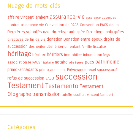
Nuage de mots-clés
assurance-vie
affaire vincent lambert
assurance obsèques
contrat assurance vie
Convention de PACS
Convention PACS
deces
Dernières volontés
directive anticipée
Directives anticipées
Deuil
donation
Donation entre époux
droits de
directives de fin de vie
succession
déshériter
déshériter un enfant
fiscalité
Famille
héritage
héritiers
héritier
immobilier
inhumation
legs
patrimoine
pacs
notaire
association
le PACS
légataire
obsèques
primo-accédants
primo accedant
Prévoyance
recel successoral
succession
refus de succession
SASU
Testament
Testamento
Testament
Olographe
transmission
tutelle
usufruit
vincent lambert
Catégories