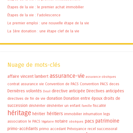
Étapes de la vie : le premier achat immobilier
Étapes de la vie : l’adolescence
Le premier emploi : une nouvelle étape de la vie
La 1ère donation : une étape clef de la vie
Nuage de mots-clés
assurance-vie
affaire vincent lambert
assurance obsèques
contrat assurance vie
Convention de PACS
Convention PACS
deces
Dernières volontés
directive anticipée
Directives anticipées
Deuil
donation
Donation entre époux
droits de
directives de fin de vie
succession
déshériter
déshériter un enfant
fiscalité
Famille
héritage
héritiers
héritier
immobilier
inhumation
legs
patrimoine
pacs
notaire
association
le PACS
légataire
obsèques
primo-accédants
primo accedant
Prévoyance
recel successoral