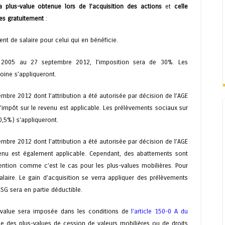
a plus-value obtenue lors de l’acquisition des actions
et
celle
ées gratuitement
:
t de salaire pour celui qui en bénéficie.
r 2005 au 27 septembre 2012, l’imposition sera de 30%. Les
oine s’appliqueront.
embre 2012 dont l’attribution a été autorisée par décision de l’AGE
’impôt sur le revenu est applicable. Les prélèvements sociaux sur
0,5%) s’appliqueront.
embre 2012 dont l’attribution a été autorisée par décision de l’AGE
enu est également applicable. Cependant, des abattements sont
tention comme c’est le cas pour les plus-values mobilières. Pour
alaire. Le gain d’acquisition se verra appliquer des prélèvements
SG sera en partie déductible.
s-value sera imposée dans les conditions de
l’article 150-0 A du
me des plus-values de cession de valeurs mobilières ou de droits