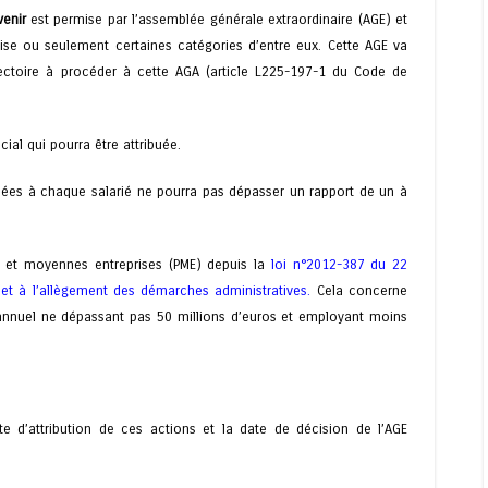
venir
est permise par l’assemblée générale extraordinaire (AGE) et
prise ou seulement certaines catégories d’entre eux. Cette AGE va
irectoire à procéder à cette AGA (article L225-197-1 du Code de
cial qui pourra être attribuée.
dées à chaque salarié ne pourra pas dépasser un rapport de un à
s et moyennes entreprises (PME) depuis la
loi n°2012-387 du 22
t et à l’allègement des démarches administratives
.
Cela concerne
s annuel ne dépassant pas 50 millions d’euros et employant moins
ate d’attribution de ces actions et la date de décision de l’AGE