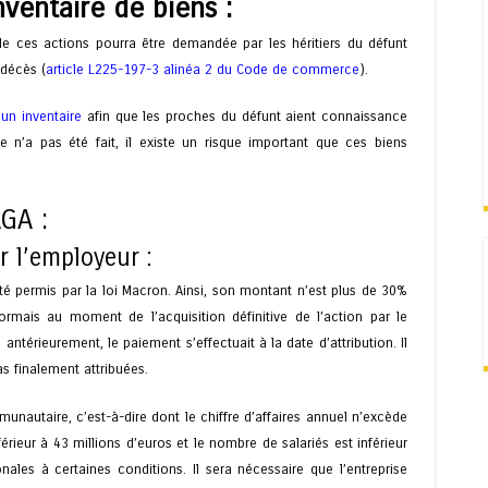
 inventaire de biens :
n de ces actions pourra être demandée par les héritiers du défunt
 décès (
article L225-197-3 alinéa 2 du Code de commerce
).
 un inventaire
afin que les proches du défunt aient connaissance
re n’a pas été fait, il existe un risque important que ces biens
AGA :
r l’employeur :
té permis par la loi Macron. Ainsi, son montant n’est plus de 30%
mais au moment de l’acquisition définitive de l’action par le
ntérieurement, le paiement s’effectuait à la date d’attribution. Il
as finalement attribuées.
munautaire, c’est-à-dire dont le chiffre d’affaires annuel n’excède
férieur à 43 millions d’euros et le nombre de salariés est inférieur
ales à certaines conditions. Il sera nécessaire que l’entreprise