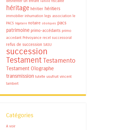
déshériter un enfant
fiscalité
Famille
héritage
héritiers
héritier
immobilier
inhumation
legs association
le
pacs
notaire
PACS
légataire
obsèques
patrimoine
primo-accédants
primo
accedant
Prévoyance
recel successoral
refus de succession
SASU
succession
Testament
Testamento
Testament Olographe
transmission
tutelle
usufruit
vincent
lambert
Catégories
A voir