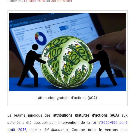
Publié le
21 février 2016
par
Adrien Naulet
Attribution gratuite d’actions (AGA)
Le régime juridique des
attributions gratuites d’actions
(
AGA
) aux
salariés a été assoupli par l’intervention de la
loi n°2015-990 du 6
août 2015
, dite «
loi Macron
». Comme nous le verrons plus