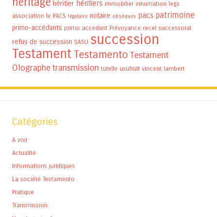
héritage
héritiers
héritier
immobilier
inhumation
legs
patrimoine
pacs
notaire
association
le PACS
légataire
obsèques
primo-accédants
primo accedant
Prévoyance
recel successoral
succession
refus de succession
SASU
Testament
Testamento
Testament
Olographe
transmission
tutelle
usufruit
vincent lambert
Catégories
A voir
Actualité
Informations juridiques
La société Testamento
Pratique
Transmission