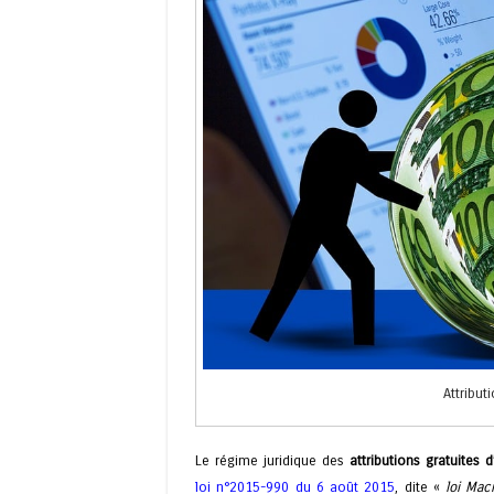
Attribut
Le régime juridique des
attributions gratuites d
loi n°2015-990 du 6 août 2015
, dite «
loi Mac