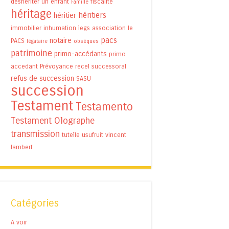
déshériter un enfant
fiscalité
Famille
héritage
héritiers
héritier
immobilier
inhumation
legs association
le
pacs
notaire
PACS
légataire
obsèques
patrimoine
primo-accédants
primo
accedant
Prévoyance
recel successoral
refus de succession
SASU
succession
Testament
Testamento
Testament Olographe
transmission
tutelle
usufruit
vincent
lambert
Catégories
A voir