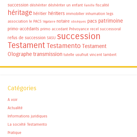
succession
déshériter
déshériter un enfant
fiscalité
Famille
héritage
héritiers
héritier
immobilier
inhumation
legs
patrimoine
pacs
notaire
association
le PACS
légataire
obsèques
primo-accédants
primo accedant
Prévoyance
recel successoral
succession
refus de succession
SASU
Testament
Testamento
Testament
Olographe
transmission
tutelle
usufruit
vincent lambert
Catégories
A voir
Actualité
Informations juridiques
La société Testamento
Pratique