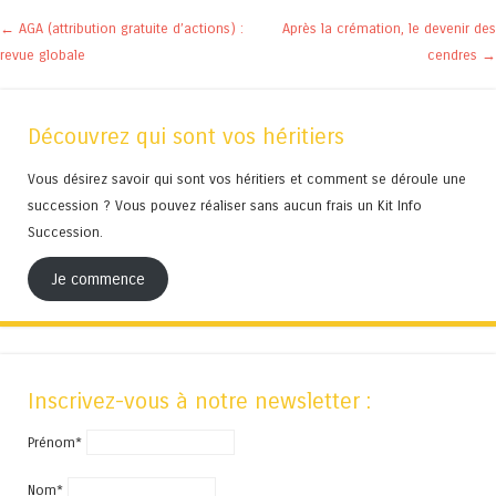
Navigation des articles
←
AGA (attribution gratuite d’actions) :
Après la crémation, le devenir des
revue globale
cendres
→
Découvrez qui sont vos héritiers
Vous désirez savoir qui sont vos héritiers et comment se déroule une
succession ? Vous pouvez réaliser sans aucun frais un Kit Info
Succession.
Je commence
Inscrivez-vous à notre newsletter :
Prénom*
Nom*