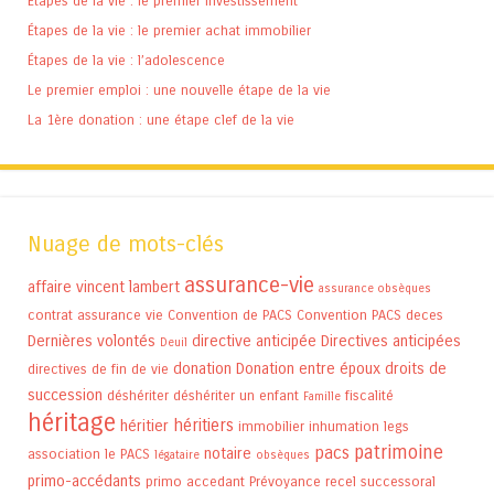
Etapes de la vie : le premier investissement
Étapes de la vie : le premier achat immobilier
Étapes de la vie : l’adolescence
Le premier emploi : une nouvelle étape de la vie
La 1ère donation : une étape clef de la vie
Nuage de mots-clés
assurance-vie
affaire vincent lambert
assurance obsèques
contrat assurance vie
Convention de PACS
Convention PACS
deces
Dernières volontés
directive anticipée
Directives anticipées
Deuil
donation
Donation entre époux
droits de
directives de fin de vie
succession
déshériter
déshériter un enfant
fiscalité
Famille
héritage
héritiers
héritier
immobilier
inhumation
legs
patrimoine
pacs
notaire
association
le PACS
légataire
obsèques
primo-accédants
primo accedant
Prévoyance
recel successoral