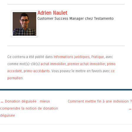
Adrien Naulet
Customer Success Manager
chez
Testamento
Ce contenu a été publié dans
Informations juridiques
,
Pratique
, avec
comme mot(s)-clé(s)
achat immobilier
,
premier achat immobilier
,
primo
accedant
,
primo-accédants
. Vous pouvez le mettre en favoris avec
ce
permalien
.
Navigation des articles
←
Donation déguisée : mieux
Comment mettre fin à une indivision ?
comprendre la notion de donation
→
déguisée