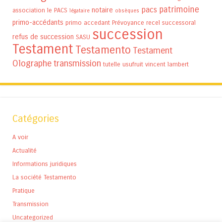
patrimoine
pacs
notaire
association
le PACS
légataire
obsèques
primo-accédants
primo accedant
Prévoyance
recel successoral
succession
refus de succession
SASU
Testament
Testamento
Testament
Olographe
transmission
tutelle
usufruit
vincent lambert
Catégories
A voir
Actualité
Informations juridiques
La société Testamento
Pratique
Transmission
Uncategorized