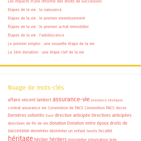
Les impacts d’une réforme des droits de succession
Etapes de la vie : la naissance
Etapes de la vie : le premier investissement
Étapes de la vie : le premier achat immobilier
Étapes de la vie : l’adolescence
Le premier emploi : une nouvelle étape de la vie
La 1ère donation : une étape clef de la vie
Nuage de mots-clés
assurance-vie
affaire vincent lambert
assurance obsèques
contrat assurance vie
Convention de PACS
Convention PACS
deces
Dernières volontés
directive anticipée
Directives anticipées
Deuil
donation
Donation entre époux
droits de
directives de fin de vie
succession
déshériter
déshériter un enfant
fiscalité
Famille
héritage
héritiers
héritier
immobilier
inhumation
legs