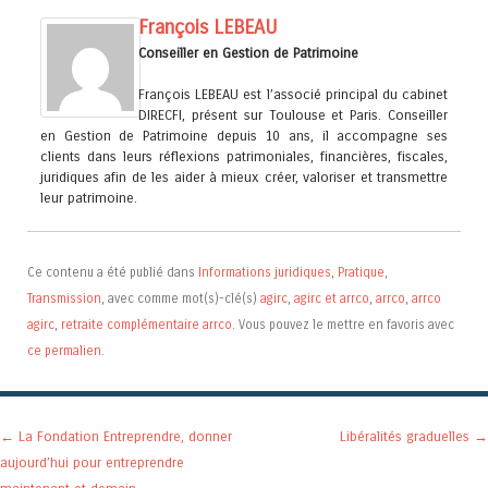
François LEBEAU
Conseiller en Gestion de Patrimoine
François LEBEAU est l’associé principal du cabinet
DIRECFI, présent sur Toulouse et Paris. Conseiller
en Gestion de Patrimoine depuis 10 ans, il accompagne ses
clients dans leurs réflexions patrimoniales, financières, fiscales,
juridiques afin de les aider à mieux créer, valoriser et transmettre
leur patrimoine.
Ce contenu a été publié dans
Informations juridiques
,
Pratique
,
Transmission
, avec comme mot(s)-clé(s)
agirc
,
agirc et arrco
,
arrco
,
arrco
agirc
,
retraite complémentaire arrco
. Vous pouvez le mettre en favoris avec
ce permalien
.
Navigation des articles
←
La Fondation Entreprendre, donner
Libéralités graduelles
→
aujourd’hui pour entreprendre