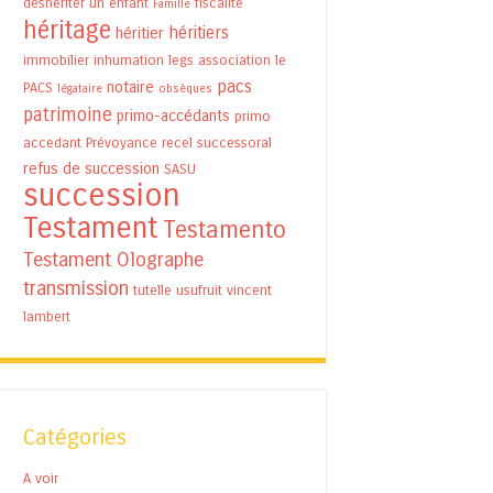
déshériter un enfant
fiscalité
Famille
héritage
héritiers
héritier
immobilier
inhumation
legs association
le
pacs
notaire
PACS
légataire
obsèques
patrimoine
primo-accédants
primo
accedant
Prévoyance
recel successoral
refus de succession
SASU
succession
Testament
Testamento
Testament Olographe
transmission
tutelle
usufruit
vincent
lambert
Catégories
A voir