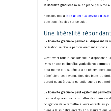
la libéralité graduelle
mise en place par Mme A e
N’hésitez pas à
faire appel aux services d’assi
questions fiscales sur ce sujet.
Une libéralité répondan
La
libéralité graduelle permet au disposant de 
opération se révèle particulièrement efficace.
C’est avant tout le cas lorsque le disposant a
Dans ce cas la
libéralité graduelle va permettr
peut même être supérieur à sa réserve héréditai
bénéficiera des revenus tirés des biens ou droi
auront quant à eux la garantie que ce patrimoin
La
libéralité graduelle peut également permettr
cas, le disposant va transmettre des biens ou d
obligation de le remettre à leurs enfants au jo
biens à leurs petits enfants en s’assurant que l