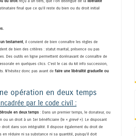
ou du droit
reçu à un tiers, que l’on distingue de la
libéralité
inataire final que ce qu’il reste du bien ou du droit initial
es.
u un testament
, il convient de bien connaître les règles de
dent de bien des critères : statut marital, présence ou pas
ires. Des outils en ligne permettent dorénavant de connaître de
ssorale en quelques clics. C’est le cas du kit info succession,
ts. N’hésitez donc pas avant de
faire une libéralité graduelle ou
, une opération en deux temps
ncadrée par le code civil :
e déroule en deux temps
: Dans un premier temps, le donateur, ou
 ou un droit à un 1er bénéficiaire (le «
grevé
»). Le disposant
 droit dans son intégralité. Il dispose également du droit de
 en réduire ni sa substance ni sa quantité, puisqu’il doit