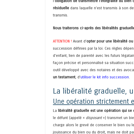
l’
obligation de transmettre l’intégralité du bien 
résiduelle
dans laquelle n’est transmis à son dest
transmis.
Nous traiterons ci-après des libéralités graduell
ATTENTION !
Avant d’
opter pour une libéralité o
succession définies par la loi. Ces règles dépen
d’enfant, lien de parenté avec les futurs légata
façon précise et personnalisé sa situation succe
outil développé avec des notaires et des avoca
un testament
, d’
utiliser le kit info succession
.
La libéralité graduelle
Une opération strictement e
La
libéralité graduelle est une opération qui s
le défunt (appelé «
disposant
») transmet un bien
charge alors le grevé de conserver le bien ou le
jouissance du bien ou du droit, mais ne doit pas