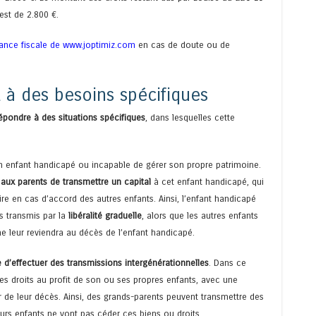
st de 2.800 €.
stance fiscale de www.joptimiz.com
en cas de doute ou de
t à des besoins spécifiques
répondre à des situations spécifiques
, dans lesquelles cette
 un enfant handicapé ou incapable de gérer son propre patrimoine.
e aux parents de transmettre un capital
à cet enfant handicapé, qui
re en cas d’accord des autres enfants. Ainsi, l’enfant handicapé
ts transmis par la
libéralité graduelle
, alors que les autres enfants
e leur reviendra au décès de l’enfant handicapé.
e d’effectuer des transmissions intergénérationnelles
. Dans ce
es droits au profit de son ou ses propres enfants, avec une
ur de leur décès. Ainsi, des grands-parents peuvent transmettre des
eurs enfants ne vont pas céder ces biens ou droits.