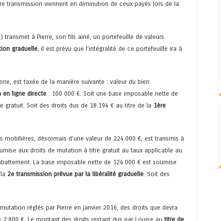
 1ere transmission viennent en diminution de ceux payés lors de la
 transmet à Pierre, son fils ainé, un portefeuille de valeurs
ion graduelle
, il est prévu que l’intégralité de ce portefeuille ira à
erre, est taxée de la manière suivante : valeur du bien
en ligne directe
: 100 000 €. Soit une base imposable nette de
 gratuit. Soit des droits dus de 18.194 € au titre de la
1ère
rs mobilières, désormais d’une valeur de 224.000 €, est transmis à
mise aux droits de mutation à titre gratuit au taux applicable au
d’abattement. La base imposable nette de 124.000 € est soumise
 la
2e transmission prévue par la libéralité graduelle
. Soit des
 mutation réglés par Pierre en janvier 2016, des droits que devra
 = 2.800 €. Le montant des droits restant dus par Louise au
titre de