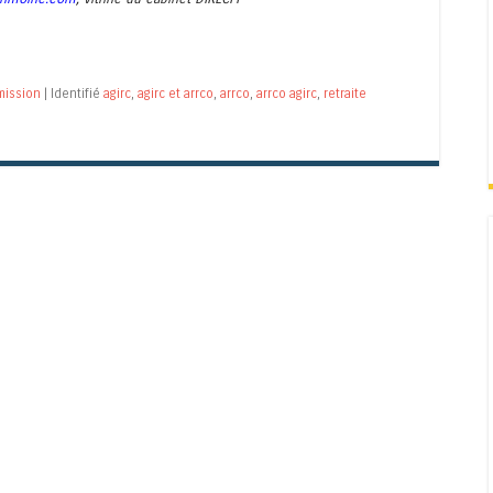
mission
|
Identifié
agirc
,
agirc et arrco
,
arrco
,
arrco agirc
,
retraite