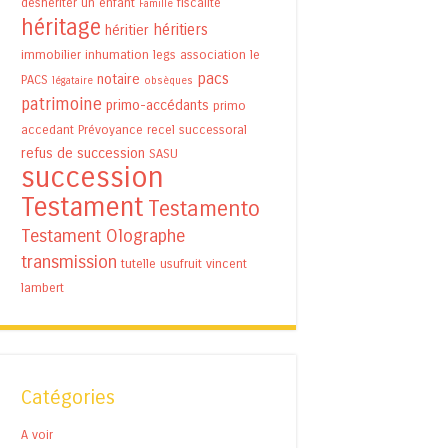
déshériter un enfant
fiscalité
Famille
héritage
héritiers
héritier
immobilier
inhumation
legs association
le
pacs
notaire
PACS
légataire
obsèques
patrimoine
primo-accédants
primo
accedant
Prévoyance
recel successoral
refus de succession
SASU
succession
Testament
Testamento
Testament Olographe
transmission
tutelle
usufruit
vincent
lambert
Catégories
A voir