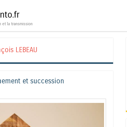
Aller au contenu
Menu
nto.fr
n et la transmission
nçois LEBEAU
nnement et succession