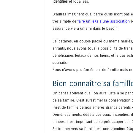
identifiés
et localisés.
D’autres imaginent que, parce qu’ils n’ont pas eu
très simple de
faire un legs à une association
r
assurance vie à un ami dans le besoin.
Célibataires, en couple pacsé ou même mariés, 
enfants, nous avons tous la possibilité de trans
bénéficiaires légaux de nos biens, et le cas éc
souhaits.
Nous n’avons pas forcément de famille mais no
Bien connaître sa famille
On pense souvent que l’on aura juste à se penc
de sa famille. C’est surestimer la conservation
livret de famille de nos arrières grands parents 
Déménagements, dégâts des eaux, incendies, de 
années. Il est important de se préoccuper de l’é
Se tourner vers sa famille est une
première étap