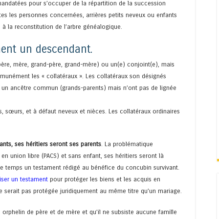
mandatées pour s’occuper de la répartition de la succession
utes les personnes concernées, arrières petits neveux ou enfants
 à la reconstitution de l’arbre généalogique.
ment un descendant.
ère, mère, grand-père, grand-mère) ou un(e) conjoint(e), mais
nément les « collatéraux ». Les collatéraux son désignés
 un ancêtre commun (grands-parents) mais n’ont pas de lignée
es, sœurs, et à défaut neveux et nièces. Les collatéraux ordinaires
ants, ses héritiers seront ses parents
. La problématique
 union libre (PACS) et sans enfant, ses héritiers seront là
tre temps un testament rédigé au bénéfice du concubin survivant.
liser un testament
pour protéger les biens et les acquis en
e serait pas protégée juridiquement au même titre qu’un mariage.
e orphelin de père et de mère et qu’il ne subsiste aucune famille