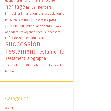
déshériter un enfant
fiscalité
Famille
héritage
héritiers
héritier
immobilier
inhumation
legs association
le
pacs
notaire
PACS
légataire
obsèques
patrimoine
primo-accédants
primo
accedant
Prévoyance
recel successoral
refus de succession
SASU
succession
Testament
Testamento
Testament Olographe
transmission
tutelle
usufruit
vincent
lambert
Catégories
A voir