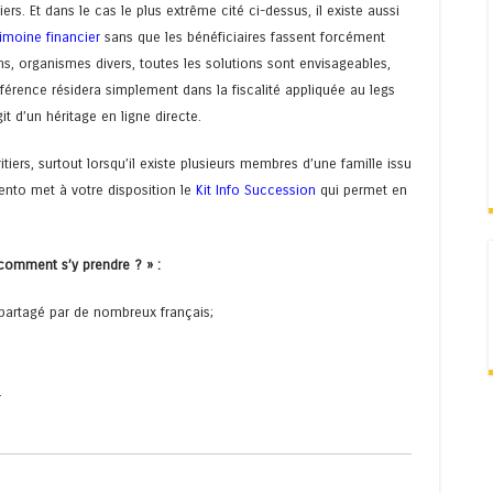
rs. Et dans le cas le plus extrême cité ci-dessus, il existe aussi
imoine financier
sans que les bénéficiaires fassent forcément
ions, organismes divers, toutes les solutions sont envisageables,
fférence résidera simplement dans la fiscalité appliquée au legs
t d’un héritage en ligne directe.
tiers, surtout lorsqu’il existe plusieurs membres d’une famille issu
ento met à votre disposition le
Kit Info Succession
qui permet en
 comment s’y prendre ? » :
partagé par de nombreux français;
.