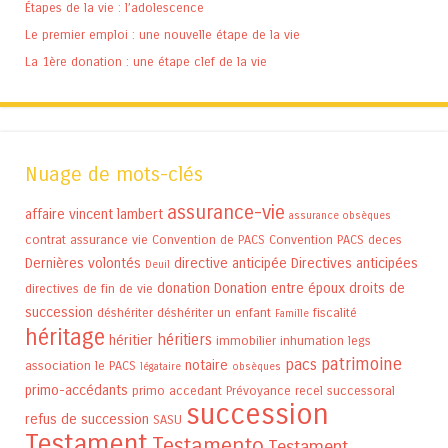
Étapes de la vie : l’adolescence
Le premier emploi : une nouvelle étape de la vie
La 1ère donation : une étape clef de la vie
Nuage de mots-clés
assurance-vie
affaire vincent lambert
assurance obsèques
contrat assurance vie
Convention de PACS
Convention PACS
deces
Dernières volontés
directive anticipée
Directives anticipées
Deuil
donation
Donation entre époux
droits de
directives de fin de vie
succession
déshériter
déshériter un enfant
fiscalité
Famille
héritage
héritiers
héritier
immobilier
inhumation
legs
patrimoine
pacs
notaire
association
le PACS
légataire
obsèques
primo-accédants
primo accedant
Prévoyance
recel successoral
succession
refus de succession
SASU
Testament
Testamento
Testament