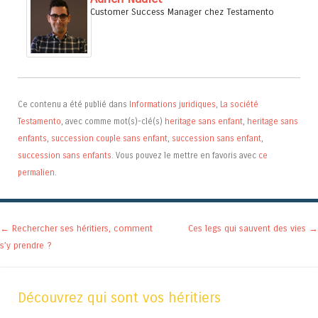
Customer Success Manager
chez
Testamento
Ce contenu a été publié dans
Informations juridiques
,
La société
Testamento
, avec comme mot(s)-clé(s)
heritage sans enfant
,
heritage sans
enfants
,
succession couple sans enfant
,
succession sans enfant
,
succession sans enfants
. Vous pouvez le mettre en favoris avec
ce
permalien
.
Navigation des articles
←
Rechercher ses héritiers, comment
Ces legs qui sauvent des vies
→
s’y prendre ?
Découvrez qui sont vos héritiers