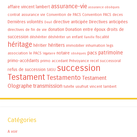
assurance-vie
affaire vincent lambert
assurance obsèques
contrat assurance vie
Convention de PACS
Convention PACS
deces
Dernières volontés
directive anticipée
Directives anticipées
Deuil
donation
Donation entre époux
droits de
directives de fin de vie
succession
déshériter
déshériter un enfant
fiscalité
Famille
héritage
héritiers
héritier
immobilier
inhumation
legs
patrimoine
pacs
notaire
association
le PACS
légataire
obsèques
primo-accédants
primo accedant
Prévoyance
recel successoral
succession
refus de succession
SASU
Testament
Testamento
Testament
Olographe
transmission
tutelle
usufruit
vincent lambert
Catégories
A voir