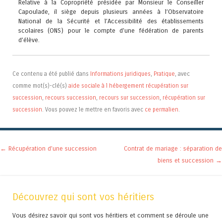
Relative à la Copropriété présidée par Monsieur le Conseiller
Capoulade, il siège depuis plusieurs années à l’Observatoire
National de la Sécurité et l’Accessibilité des établissements
scolaires (ONS) pour le compte d’une fédération de parents
d’élève.
Ce contenu a été publié dans
Informations juridiques
,
Pratique
, avec
comme mot(s)-clé(s)
aide sociale à l hébergement récupération sur
succession
,
recours succession
,
recours sur succession
,
récupération sur
succession
. Vous pouvez le mettre en favoris avec
ce permalien
.
Navigation des articles
←
Récupération d’une succession
Contrat de mariage : séparation de
biens et succession
→
Découvrez qui sont vos héritiers
Vous désirez savoir qui sont vos héritiers et comment se déroule une