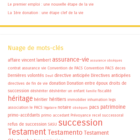
Le premier emploi : une nouvelle étape de la vie
La 1ère donation : une étape clef de la vie
Nuage de mots-clés
assurance-vie
affaire vincent lambert
assurance obsèques
contrat assurance vie
Convention de PACS
Convention PACS
deces
Dernières volontés
directive anticipée
Directives anticipées
Deuil
donation
Donation entre époux
droits de
directives de fin de vie
succession
déshériter
déshériter un enfant
fiscalité
Famille
héritage
héritiers
héritier
immobilier
inhumation
legs
patrimoine
pacs
notaire
association
le PACS
légataire
obsèques
primo-accédants
primo accedant
Prévoyance
recel successoral
succession
refus de succession
SASU
Testament
Testamento
Testament