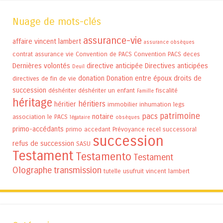
Nuage de mots-clés
assurance-vie
affaire vincent lambert
assurance obsèques
contrat assurance vie
Convention de PACS
Convention PACS
deces
Dernières volontés
directive anticipée
Directives anticipées
Deuil
donation
Donation entre époux
droits de
directives de fin de vie
succession
déshériter
déshériter un enfant
fiscalité
Famille
héritage
héritiers
héritier
immobilier
inhumation
legs
patrimoine
pacs
notaire
association
le PACS
légataire
obsèques
primo-accédants
primo accedant
Prévoyance
recel successoral
succession
refus de succession
SASU
Testament
Testamento
Testament
Olographe
transmission
tutelle
usufruit
vincent lambert