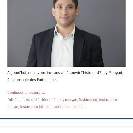
Aujourd’hui, nous vous invitons à découvrir l’histoire d’Eddy Mougari,
Responsable des Partenariats.
Continuer la lecture
→
Publié dans
Actualité
|
Identifié
eddy mougari
,
Testamento
,
testamento
equipe
,
testamento job
,
testamento recrutement