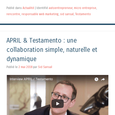
Publié dans
Actualité
|
Identifié
autoentrepreneur
,
micro entreprise
,
rencontre
,
responsable web marketing
,
sid sansal
,
Testamento
APRIL & Testamento : une
collaboration simple, naturelle et
dynamique
Publié le
2 mai 2018
par
Sid Sansal