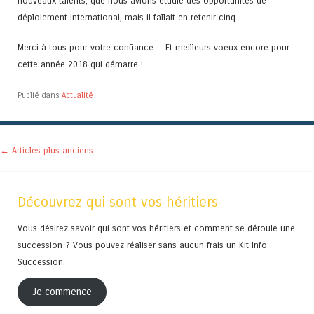
nouveaux talents, que nous avions étudié des opportunités de
déploiement international, mais il fallait en retenir cinq.
Merci à tous pour votre confiance… Et meilleurs voeux encore pour
cette année 2018 qui démarre !
Publié dans
Actualité
Navigation des articles
←
Articles plus anciens
Découvrez qui sont vos héritiers
Vous désirez savoir qui sont vos héritiers et comment se déroule une
succession ? Vous pouvez réaliser sans aucun frais un Kit Info
Succession.
Je commence