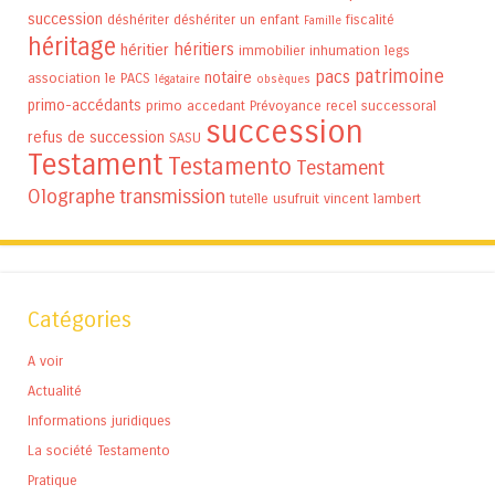
succession
déshériter
déshériter un enfant
fiscalité
Famille
héritage
héritiers
héritier
immobilier
inhumation
legs
patrimoine
pacs
notaire
association
le PACS
légataire
obsèques
primo-accédants
primo accedant
Prévoyance
recel successoral
succession
refus de succession
SASU
Testament
Testamento
Testament
Olographe
transmission
tutelle
usufruit
vincent lambert
Catégories
A voir
Actualité
Informations juridiques
La société Testamento
Pratique