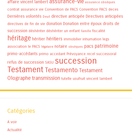
assurance-vie
affaire vincent lambert
assurance obsèques
contrat assurance vie
Convention de PACS
Convention PACS
deces
Dernières volontés
directive anticipée
Directives anticipées
Deuil
donation
Donation entre époux
droits de
directives de fin de vie
succession
déshériter
déshériter un enfant
fiscalité
Famille
héritage
héritiers
héritier
immobilier
inhumation
legs
patrimoine
pacs
notaire
association
le PACS
légataire
obsèques
primo-accédants
primo accedant
Prévoyance
recel successoral
succession
refus de succession
SASU
Testament
Testamento
Testament
Olographe
transmission
tutelle
usufruit
vincent lambert
Catégories
A voir
Actualité