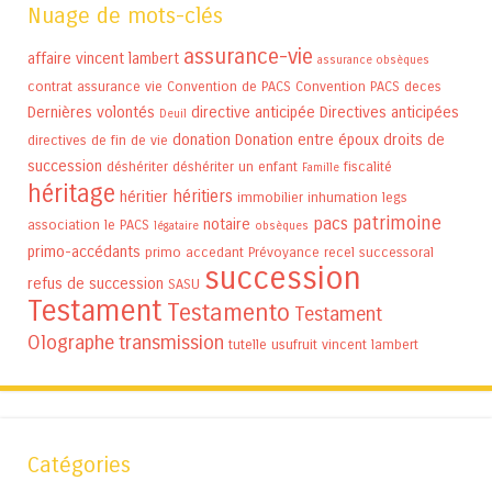
Nuage de mots-clés
assurance-vie
affaire vincent lambert
assurance obsèques
contrat assurance vie
Convention de PACS
Convention PACS
deces
Dernières volontés
directive anticipée
Directives anticipées
Deuil
donation
Donation entre époux
droits de
directives de fin de vie
succession
déshériter
déshériter un enfant
fiscalité
Famille
héritage
héritiers
héritier
immobilier
inhumation
legs
patrimoine
pacs
notaire
association
le PACS
légataire
obsèques
primo-accédants
primo accedant
Prévoyance
recel successoral
succession
refus de succession
SASU
Testament
Testamento
Testament
Olographe
transmission
tutelle
usufruit
vincent lambert
Catégories