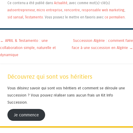
Ce contenu a été publié dans
Actualité
, avec comme mot(s)-clé(s)
autoentrepreneur
,
micro entreprise
,
rencontre
,
responsable web marketing
,
sid sansal
,
Testamento
. Vous pouvez le mettre en favoris avec
ce permalien
.
Navigation des articles
←
APRIL & Testamento : une
Succession Algérie : comment faire
collaboration simple, naturelle et
face à une succession en Algérie
→
dynamique
Découvrez qui sont vos héritiers
Vous désirez savoir qui sont vos héritiers et comment se déroule une
succession ? Vous pouvez réaliser sans aucun frais un Kit Info
Succession.
Je commence