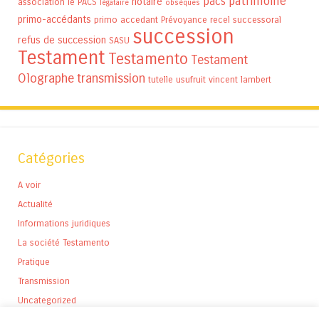
patrimoine
pacs
notaire
association
le PACS
légataire
obsèques
primo-accédants
primo accedant
Prévoyance
recel successoral
succession
refus de succession
SASU
Testament
Testamento
Testament
Olographe
transmission
tutelle
usufruit
vincent lambert
Catégories
A voir
Actualité
Informations juridiques
La société Testamento
Pratique
Transmission
Uncategorized