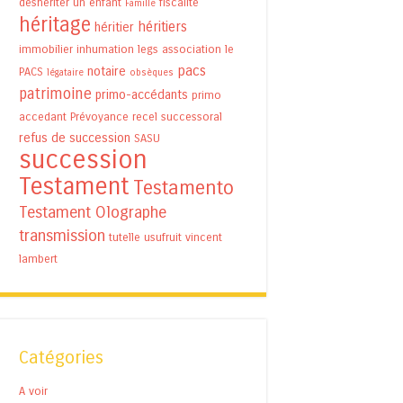
déshériter un enfant
fiscalité
Famille
héritage
héritiers
héritier
immobilier
inhumation
legs association
le
pacs
notaire
PACS
légataire
obsèques
patrimoine
primo-accédants
primo
accedant
Prévoyance
recel successoral
refus de succession
SASU
succession
Testament
Testamento
Testament Olographe
transmission
tutelle
usufruit
vincent
lambert
Catégories
A voir