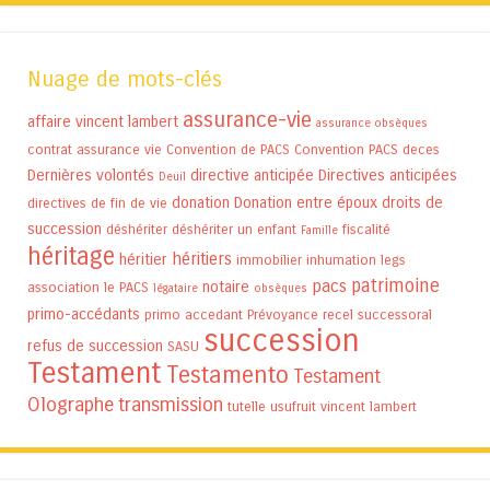
Nuage de mots-clés
assurance-vie
affaire vincent lambert
assurance obsèques
contrat assurance vie
Convention de PACS
Convention PACS
deces
Dernières volontés
directive anticipée
Directives anticipées
Deuil
donation
Donation entre époux
droits de
directives de fin de vie
succession
déshériter
déshériter un enfant
fiscalité
Famille
héritage
héritiers
héritier
immobilier
inhumation
legs
patrimoine
pacs
notaire
association
le PACS
légataire
obsèques
primo-accédants
primo accedant
Prévoyance
recel successoral
succession
refus de succession
SASU
Testament
Testamento
Testament
Olographe
transmission
tutelle
usufruit
vincent lambert