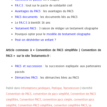
P.A.C.S
: tout sur le pacte de solidarité civil
Avantages du PACS
: les avantages du PACS
PACS documents
: les documents liés au PACS
Le
P.A.C.S
à bientôt 16 ans
Testament PACS
: 3 raison de rédiger un testament olographe
Pourquoi opter pour le
modèle de testament olographe
Peut on déshériter un enfant
?
Article connexes à « Convention de PACS simplifiée | Convention de
PACS » sur le site Testamento.fr :
PACS et succession
: la succession expliquée aux partenaires
pacsés
Démarches PACS
: les démarches liées au PACS
Publié dans
Informations juridiques
,
Pratique
,
Transmission
|
Identifié
Convention de PACS
,
convention de pacs simplifié
,
Convention de PACS
simplifiée
,
Convention PACS
,
convention pacs simple
,
convention pacs
simplifié
,
Convention PACS simplifiée
,
conventon simplifiée PACS
,
La