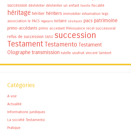
succession
déshériter
déshériter un enfant
fiscalité
Famille
héritage
héritiers
héritier
immobilier
inhumation
legs
patrimoine
pacs
notaire
association
le PACS
légataire
obsèques
primo-accédants
primo accedant
Prévoyance
recel successoral
succession
refus de succession
SASU
Testament
Testamento
Testament
Olographe
transmission
tutelle
usufruit
vincent lambert
Catégories
A voir
Actualité
Informations juridiques
La société Testamento
Pratique