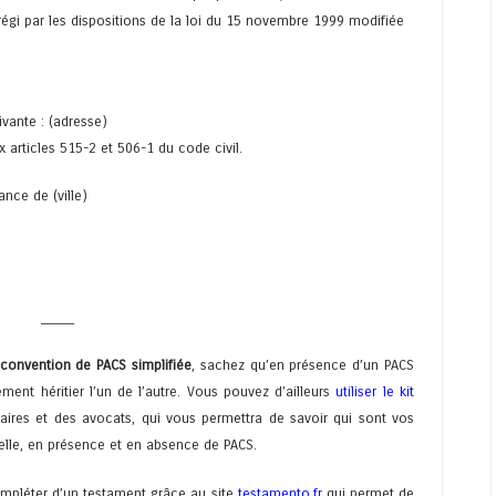
 régi par les dispositions de la loi du 15 novembre 1999 modifiée
vante : (adresse)
 articles 515-2 et 506-1 du code civil.
ance de (ville)
_____
convention de PACS simplifiée
, sachez qu’en présence d’un PACS
ent héritier l’un de l’autre. Vous pouvez d’ailleurs
utiliser le kit
aires et des avocats, qui vous permettra de savoir qui sont vos
nelle, en présence et en absence de PACS.
mpléter d’un testament grâce au site
testamento.fr
qui permet de