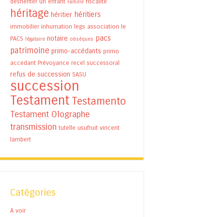
déshériter un enfant
fiscalité
Famille
héritage
héritiers
héritier
immobilier
inhumation
legs association
le
pacs
notaire
PACS
légataire
obsèques
patrimoine
primo-accédants
primo
accedant
Prévoyance
recel successoral
refus de succession
SASU
succession
Testament
Testamento
Testament Olographe
transmission
tutelle
usufruit
vincent
lambert
Catégories
A voir