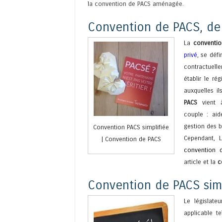
la
convention de PACS aménagée
.
Convention de PACS, de q
La
conventi
privé
, se déf
contractuel
établir le ré
auxquelles i
PACS
vient à
couple : aid
gestion des b
Convention PACS simplifiée
Cependant, L
| Convention de PACS
convention
article et la
co
Convention de PACS simp
Le législate
applicable t