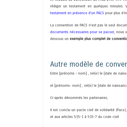
rédiger un testament en quelques minutes. V
testament en présence d’un PACS
pour plus d’i
La convention de PACS n’est pas le seul docu
documents nécessaires pour se pacser
, nous 
dessous un
exemple plus complet de conventio
Autre modèle de conve
Entre [prénoms – nom] , né(e) le [date de naiss
et [prénoms- nom] , né(e) le [date de naissance
Ci-après dénommés les partenaires,
il est conclu un pacte civil de solidarité (Pa
et aux articles 515-1 à 515-7 du code civil.