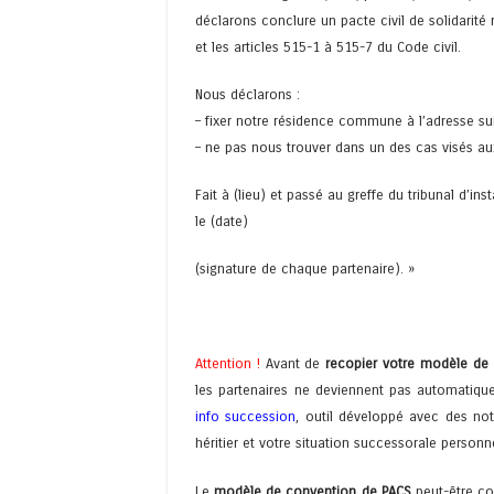
déclarons conclure un pacte civil de solidarité
et les articles 515-1 à 515-7 du Code civil.
Nous déclarons :
– fixer notre résidence commune à l’adresse sui
– ne pas nous trouver dans un des cas visés aux
Fait à (lieu) et passé au greffe du tribunal d’inst
le (date)
(signature de chaque partenaire). »
Attention !
Avant de
recopier votre modèle de 
les partenaires ne deviennent pas automatiquem
info succession
, outil développé avec des not
héritier et votre situation successorale person
Le
modèle de convention de PACS
peut-être co