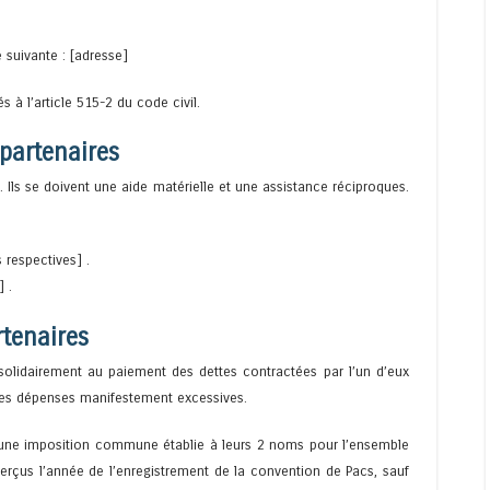
 suivante : [adresse]
s à l’article 515-2 du code civil.
partenaires
Ils se doivent une aide matérielle et une assistance réciproques.
s respectives] .
] .
rtenaires
s solidairement au paiement des dettes contractées par l’un d’eux
 les dépenses manifestement excessives.
t d’une imposition commune établie à leurs 2 noms pour l’ensemble
erçus l’année de l’enregistrement de la convention de Pacs, sauf