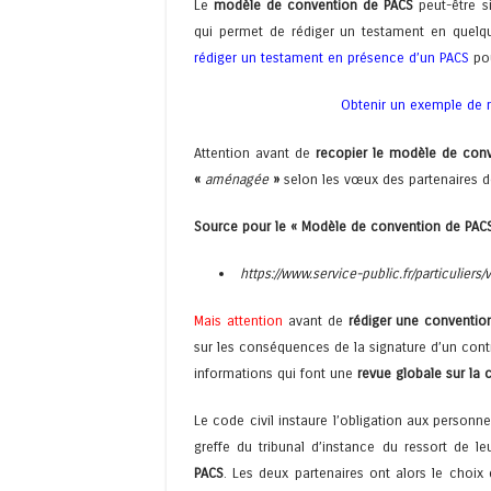
Le
modèle de convention de PACS
peut-être s
qui permet de rédiger un testament en quelqu
rédiger un testament en présence d’un PACS
pou
Obtenir un exemple de
Attention avant de
recopier le modèle de con
«
aménagée
»
selon les vœux des partenaires d
Source pour le « Modèle de convention de PACS 
https://www.service-public.fr/particuliers
Mais attention
avant de
rédiger une conventio
sur les conséquences de la signature d’un cont
informations qui font une
revue globale sur la 
Le code civil instaure l’obligation aux personn
greffe du tribunal d’instance du ressort de
PACS
. Les deux partenaires ont alors le choix