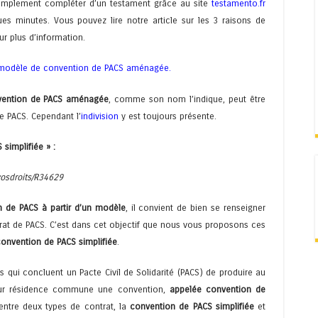
implement compléter d’un testament grâce au site
testamento.fr
es minutes. Vous pouvez lire notre article sur les 3 raisons de
r plus d’information.
 modèle de convention de PACS aménagée
.
vention de PACS aménagée
, comme son nom l’indique, peut être
e PACS. Cependant l’
indivision
y est toujours présente.
simplifiée » :
/vosdroits/R34629
n de PACS à partir d’un modèle
, il convient de bien se renseigner
rat de PACS. C’est dans cet objectif que nous vous proposons ces
convention de PACS simplifiée
.
es qui concluent un Pacte Civil de Solidarité (PACS) de produire au
 leur résidence commune une convention,
appelée convention de
 entre deux types de contrat, la
convention de PACS simplifiée
et