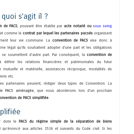
uoi s’agit il ?
on de PACS
, pouvant être établie par
acte notarié ou
sous seing
init comme le
contrat par lequel les partenaires pacsés
organisent
lement leur vie commune. La
convention de PACS
vise donc à
gime légal qu’ils souhaitent adopter d’une part et les obligations
ls se soumettent d’autre part. Par conséquent, la
convention de
 définir les relations financières et patrimoniales du futur
e mutuelle et matérielle, assistances réciproque, modalités de
iens etc.
es partenaires peuvent, rédiger deux types de Convention. La
 de PACS aménagée
, que nous aborderons lors d’un prochain
nvention de PACS simplifiée
.
lifiée
ur dote le
PACS du régime simple de la séparation de biens
el qu’énoncé aux articles 1536 et suivants du Code civil. Si les