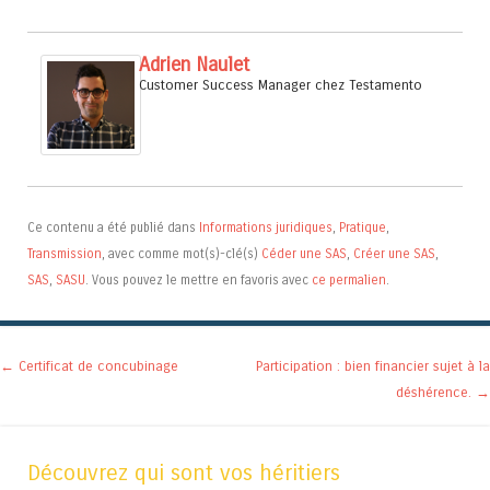
Adrien Naulet
Customer Success Manager
chez
Testamento
Ce contenu a été publié dans
Informations juridiques
,
Pratique
,
Transmission
, avec comme mot(s)-clé(s)
Céder une SAS
,
Créer une SAS
,
SAS
,
SASU
. Vous pouvez le mettre en favoris avec
ce permalien
.
Navigation des articles
←
Certificat de concubinage
Participation : bien financier sujet à la
déshérence.
→
Découvrez qui sont vos héritiers