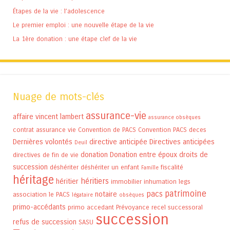
Étapes de la vie : l’adolescence
Le premier emploi : une nouvelle étape de la vie
La 1ère donation : une étape clef de la vie
Nuage de mots-clés
assurance-vie
affaire vincent lambert
assurance obsèques
contrat assurance vie
Convention de PACS
Convention PACS
deces
Dernières volontés
directive anticipée
Directives anticipées
Deuil
donation
Donation entre époux
droits de
directives de fin de vie
succession
déshériter
déshériter un enfant
fiscalité
Famille
héritage
héritiers
héritier
immobilier
inhumation
legs
patrimoine
pacs
notaire
association
le PACS
légataire
obsèques
primo-accédants
primo accedant
Prévoyance
recel successoral
succession
refus de succession
SASU