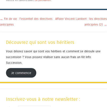
mettre en favoris avec
ce permalien
.
Navigation des articles
←
Fin de vie : l’essentiel des directives
Affaire Vincent Lambert : les directives
anticipées
anticipées (2)
→
Découvrez qui sont vos héritiers
Vous désirez savoir qui sont vos héritiers et comment se déroule une
succession ? Vous pouvez réaliser sans aucun frais un Kit Info
Succession.
Je commence
Inscrivez-vous à notre newsletter :