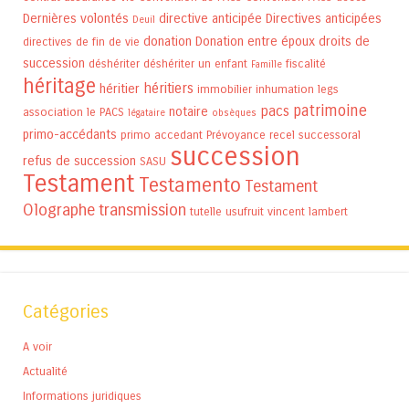
Dernières volontés
directive anticipée
Directives anticipées
Deuil
donation
Donation entre époux
droits de
directives de fin de vie
succession
déshériter
déshériter un enfant
fiscalité
Famille
héritage
héritiers
héritier
immobilier
inhumation
legs
patrimoine
pacs
notaire
association
le PACS
légataire
obsèques
primo-accédants
primo accedant
Prévoyance
recel successoral
succession
refus de succession
SASU
Testament
Testamento
Testament
Olographe
transmission
tutelle
usufruit
vincent lambert
Catégories
A voir
Actualité
Informations juridiques