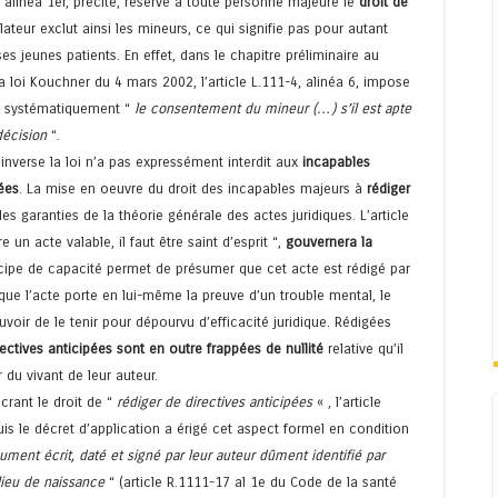
1, alinéa 1er, précité, réserve à toute personne majeure le
droit de
slateur exclut ainsi les mineurs, ce qui signifie pas pour autant
s jeunes patients. En effet, dans le chapitre préliminaire au
la loi Kouchner du 4 mars 2002, l’article L.111-4, alinéa 6, impose
r systématiquement “
le consentement du mineur (…) s’il est apte
décision
“.
’inverse la loi n’a pas expressément interdit aux
incapables
pées
. La mise en oeuvre du droit des incapables majeurs à
rédiger
es garanties de la théorie générale des actes juridiques. L’article
e un acte valable, il faut être saint d’esprit “,
gouvernera la
ncipe de capacité permet de présumer que cet acte est rédigé par
sque l’acte porte en lui-même la preuve d’un trouble mental, le
voir de le tenir pour dépourvu d’efficacité juridique. Rédigées
rectives anticipées sont en outre frappées de nullité
relative qu’il
 du vivant de leur auteur.
crant le droit de “
rédiger de directives anticipées
« , l’article
uis le décret d’application a érigé cet aspect formel en condition
ment écrit, daté et signé par leur auteur dûment identifié par
lieu de naissance
“ (article R.1111-17 al 1e du Code de la santé