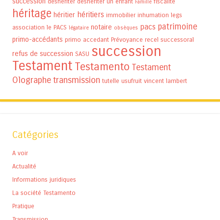
succession
déshériter
déshériter un enfant
fiscalité
Famille
héritage
héritiers
héritier
immobilier
inhumation
legs
patrimoine
pacs
notaire
association
le PACS
légataire
obsèques
primo-accédants
primo accedant
Prévoyance
recel successoral
succession
refus de succession
SASU
Testament
Testamento
Testament
Olographe
transmission
tutelle
usufruit
vincent lambert
Catégories
A voir
Actualité
Informations juridiques
La société Testamento
Pratique
Transmission