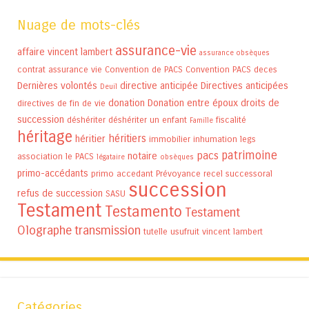
Nuage de mots-clés
assurance-vie
affaire vincent lambert
assurance obsèques
contrat assurance vie
Convention de PACS
Convention PACS
deces
Dernières volontés
directive anticipée
Directives anticipées
Deuil
donation
Donation entre époux
droits de
directives de fin de vie
succession
déshériter
déshériter un enfant
fiscalité
Famille
héritage
héritiers
héritier
immobilier
inhumation
legs
patrimoine
pacs
notaire
association
le PACS
légataire
obsèques
primo-accédants
primo accedant
Prévoyance
recel successoral
succession
refus de succession
SASU
Testament
Testamento
Testament
Olographe
transmission
tutelle
usufruit
vincent lambert
Catégories