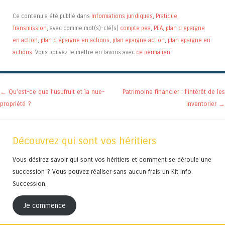
Ce contenu a été publié dans
Informations juridiques
,
Pratique
,
Transmission
, avec comme mot(s)-clé(s)
compte pea
,
PEA
,
plan d epargne
en action
,
plan d épargne en actions
,
plan epargne action
,
plan epargne en
actions
. Vous pouvez le mettre en favoris avec
ce permalien
.
Navigation des articles
←
Qu’est-ce que l’usufruit et la nue-
Patrimoine financier : l’intérêt de les
propriété ?
inventorier
→
Découvrez qui sont vos héritiers
Vous désirez savoir qui sont vos héritiers et comment se déroule une
succession ? Vous pouvez réaliser sans aucun frais un Kit Info
Succession.
Je commence