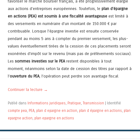
favoriser le marché boursier français, a été progressivement élargie
aux actions d’entreprises européennes. Toutefois, le
plan d’épargne
en actions (PEA) est soumis à une fiscalité avantageuse
est limité à
des versements en numéraire d’un montant de 150.000 € par
contribuable. Lorsque l’épargne investie est ensuite conservée
pendant au moins 5 ans à compter du premier versement, les plus-
values éventuellement tirées de la cession de ces placements seront
exonérées d’impôt sur le revenu (mais pas de prélèvements sociaux).
Les
sommes investies sur le PEA
restent disponibles à tout
moment, néanmoins selon la date de cession des titres par rapport à
l’
ouverture du PEA
, l’opération peut perdre son avantage fiscal.
Continuer la lecture
→
Publié dans
Informations juridiques
,
Pratique
,
Transmission
|
Identifié
compte pea
,
PEA
,
plan d epargne en action
,
plan d épargne en actions
,
plan
epargne action
,
plan epargne en actions